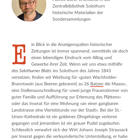
Zentralbibliothek Solothurn
historische Materialien der
Sondersammlungen
E
in Blick in die Anzeigenspalten historischer 
Zeitungen ist immer spannend, vermitteln sie doch 
einen lebendigen Eindruck vom Alltag und 
Gewerbe ihrer Zeit. Wenn wir uns etwa mithilfe 
des 
Solothurner Blatts
 ins Solothurn des Jahres 1843 
versetzen, finden wir Werbung für «guten Wachholder-
Branntwein (aus Beeren gebrannt) zu 26 
Batzen
 die Maass», 
eine Stellenausschreibung für «zwei junge Frauenzimmer von 
guter Familie und Aufführung zur Erlernung des Plättens» 
oder das Inserat für eine Wohnung «an einer gangbaren 
Landstrasse eine Viertelstunde vor der Stadt». Bei der St.-
Ursen-Kathedrale ist ein goldenes Ohrgehänge verloren 
gegangen und jemandem ist ein grauer Pudel zugelaufen. 
Schliesslich verwahrt sich der Wirt Johann Joseph Strausack 
per Inserat gegen die verleumderische Unterstellung, er habe 