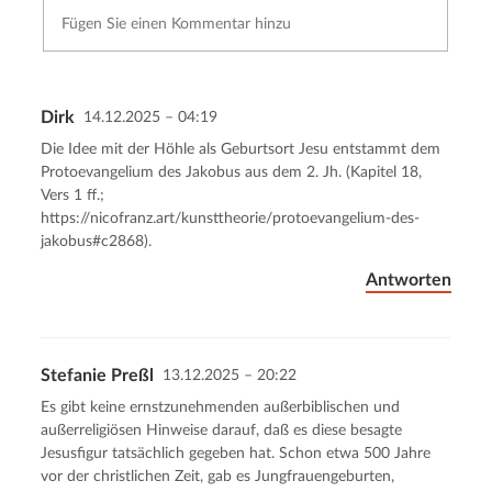
Dirk
14.12.2025 – 04:19
Kommentar senden
Abbrechen
Die Idee mit der Höhle als Geburtsort Jesu entstammt dem
Protoevangelium des Jakobus aus dem 2. Jh. (Kapitel 18,
Vers 1 ff.;
https://nicofranz.art/kunsttheorie/protoevangelium-des-
jakobus#c2868
).
Antworten
Stefanie Preßl
13.12.2025 – 20:22
Es gibt keine ernstzunehmenden außerbiblischen und
außerreligiösen Hinweise darauf, daß es diese besagte
Jesusfigur tatsächlich gegeben hat. Schon etwa 500 Jahre
vor der christlichen Zeit, gab es Jungfrauengeburten,