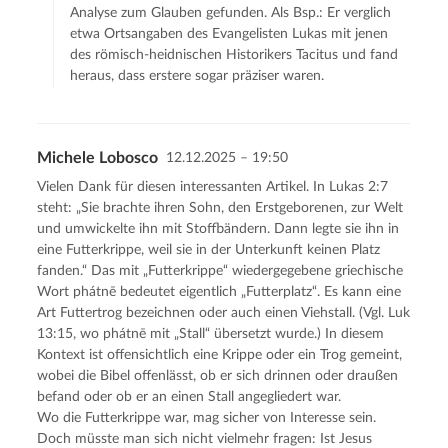
Analyse zum Glauben gefunden. Als Bsp.: Er verglich
etwa Ortsangaben des Evangelisten Lukas mit jenen
des römisch-heidnischen Historikers Tacitus und fand
heraus, dass erstere sogar präziser waren.
Michele Lobosco
12.12.2025 – 19:50
Vielen Dank für diesen interessanten Artikel. In Lukas 2:7
steht: „Sie brachte ihren Sohn, den Erstgeborenen, zur Welt
und umwickelte ihn mit Stoffbändern. Dann legte sie ihn in
eine Futterkrippe, weil sie in der Unterkunft keinen Platz
fanden.“ Das mit „Futterkrippe“ wiedergegebene griechische
Wort phátnē bedeutet eigentlich „Futterplatz“. Es kann eine
Art Futtertrog bezeichnen oder auch einen Viehstall. (Vgl. Luk
13:15, wo phátnē mit „Stall“ übersetzt wurde.) In diesem
Kontext ist offensichtlich eine Krippe oder ein Trog gemeint,
wobei die Bibel offenlässt, ob er sich drinnen oder draußen
befand oder ob er an einen Stall angegliedert war.
Wo die Futterkrippe war, mag sicher von Interesse sein.
Doch müsste man sich nicht vielmehr fragen: Ist Jesus