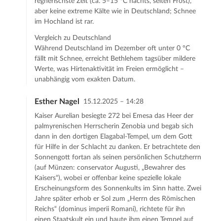
regnerischste Zeit (ca. 5–15 °C nachts, selten Frost),
aber keine extreme Kälte wie in Deutschland; Schnee
im Hochland ist rar.​
Vergleich zu Deutschland
Während Deutschland im Dezember oft unter 0 °C
fällt mit Schnee, erreicht Bethlehem tagsüber mildere
Werte, was Hirtenaktivität im Freien ermöglicht –
unabhängig vom exakten Datum.
Esther Nagel
15.12.2025 – 14:28
Kaiser Aurelian besiegte 272 bei Emesa das Heer der
palmyrenischen Herrscherin Zenobia und begab sich
dann in den dortigen Elagabal-Tempel, um dem Gott
für Hilfe in der Schlacht zu danken. Er betrachtete den
Sonnengott fortan als seinen persönlichen Schutzherrn
(auf Münzen: conservator Augusti, „Bewahrer des
Kaisers“), wobei er offenbar keine spezielle lokale
Erscheinungsform des Sonnenkults im Sinn hatte. Zwei
Jahre später erhob er Sol zum „Herrn des Römischen
Reichs“ (dominus imperii Romani), richtete für ihn
einen Staatskult ein und baute ihm einen Tempel auf