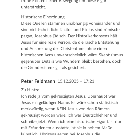
frühe Existenz einer Bewegung um diese Figur
unterstreicht.​
Historische Einordnung
Diese Quellen stammen unabhängig voneinander und
sind nicht-christlich: Tacitus und Plinius sind römisch-
pagan, Josephus jüdisch. Der Historikerkonsens hält
Jesus für eine reale Person, da die rasche Entstehung
und Ausbreitung des Christentums ohne einen
historischen Kern unwahrscheinlich wäre. Skeptizismus
gegenüber Details wie Wundern bleibt bestehen, doch
die Grundexistenz gilt als gesichert.
Peter Feldmann
15.12.2025 – 17:21
Zu Hintze
Ich rede ja vom gekreuzigten Jesus. Überhaupt war
Jesus ein geläufiger Name. Es wäre schon statistisch
merkwürdig, wenn KEIN Jesus von den Römern
gekreuzigt worden wäre. Ich war Deutschlehrer und
schreibe jetzt. Wenn ich eine historische Figur fast nur
mit Erfundenem ausstatte, ist sie in hohem Maße
künstlich. Übrigens gelten bei Josephus die