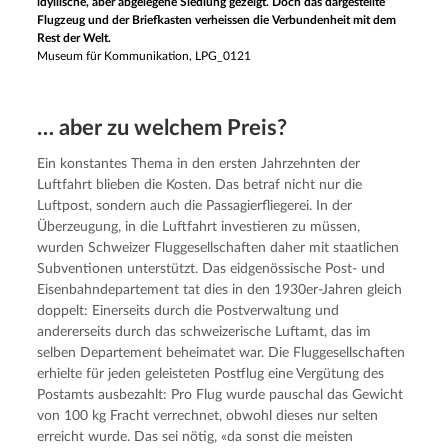
idyllische, aber abgelegene Siedlung gezeigt. Doch das dargestellte
Flugzeug und der Briefkasten verheissen die Verbundenheit mit dem
Rest der Welt.
Museum für Kommunikation, LPG_0121
… aber zu welchem Preis?
Ein konstantes Thema in den ersten Jahrzehnten der 
Luftfahrt blieben die Kosten. Das betraf nicht nur die 
Luftpost, sondern auch die Passagierfliegerei. In der 
Überzeugung, in die Luftfahrt investieren zu müssen, 
wurden Schweizer Fluggesellschaften daher mit staatlichen 
Subventionen unterstützt. Das eidgenössische Post- und 
Eisenbahndepartement tat dies in den 1930er-Jahren gleich 
doppelt: Einerseits durch die Postverwaltung und 
andererseits durch das schweizerische Luftamt, das im 
selben Departement beheimatet war. Die Fluggesellschaften 
erhielte für jeden geleisteten Postflug eine Vergütung des 
Postamts ausbezahlt: Pro Flug wurde pauschal das Gewicht 
von 100 kg Fracht verrechnet, obwohl dieses nur selten 
erreicht wurde. Das sei nötig, «da sonst die meisten 