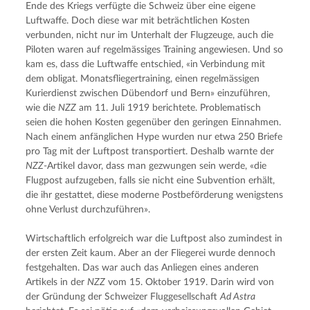
Ende des Kriegs verfügte die Schweiz über eine eigene 
Luftwaffe. Doch diese war mit beträchtlichen Kosten 
verbunden, nicht nur im Unterhalt der Flugzeuge, auch die 
Piloten waren auf regelmässiges Training angewiesen. Und so 
kam es, dass die Luftwaffe entschied, «in Verbindung mit 
dem obligat. Monatsfliegertraining, einen regelmässigen 
Kurierdienst zwischen Dübendorf und Bern» einzuführen, 
wie die 
NZZ
 am 11. Juli 1919 berichtete. Problematisch 
seien die hohen Kosten gegenüber den geringen Einnahmen. 
Nach einem anfänglichen Hype wurden nur etwa 250 Briefe 
pro Tag mit der Luftpost transportiert. Deshalb warnte der 
NZZ
-Artikel davor, dass man gezwungen sein werde, «die 
Flugpost aufzugeben, falls sie nicht eine Subvention erhält, 
die ihr gestattet, diese moderne Postbeförderung wenigstens 
ohne Verlust durchzuführen».
Wirtschaftlich erfolgreich war die Luftpost also zumindest in 
der ersten Zeit kaum. Aber an der Fliegerei wurde dennoch 
festgehalten. Das war auch das Anliegen eines anderen 
Artikels in der 
NZZ
 vom 15. Oktober 1919. Darin wird von 
der Gründung der Schweizer Fluggesellschaft 
Ad Astra