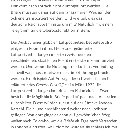
ab. «Wegen Dunkelheit» konnte ein Luftpostflug von 
Frankfurt nach Lörrach nicht durchgeführt werden. Die 
Briefe mussten daher auf dem langsameren Weg auf der 
Schiene transportiert werden. Und wie teilt dies das 
deutsche Reichspostministerium mit? Natürlich mit einem 
Telegramm an die Oberpostdirektion in Bern.
Der Ausbau eines globalen Luftpostnetzes bedeutete also 
einiges an Koordination. Neue oder geänderte 
Luftpostverbindungen mussten zwischen den 
verschiedenen, staatlichen Postdienstleistern kommuniziert 
werden. Und wann die Nutzung einer Luftpostverbindung 
sinnvoll war, musste teilweise erst in Erfahrung gebracht 
werden. Ein Beispiel: Auf Anfrage der schweizerischen Post 
erläuterte das 
General Post Office
 im März 1932 die 
Luftpostverbindungen im britischen Kolonialreich. Zwar 
bestehe die Möglichkeit, Briefe per Luftpost nach Australien 
zu schicken. Diese würden zuerst auf der Strecke London–
Karachi–Delhi und anschliessend weiter nach Jodhpur 
geflogen. Von dort ginge es dann auf gewöhnlichen Weg 
weiter nach Colombo, wo die Briefe elf Tage nach Versenden 
in London einträfen. Ab Colombo würden sie schliesslich mit 