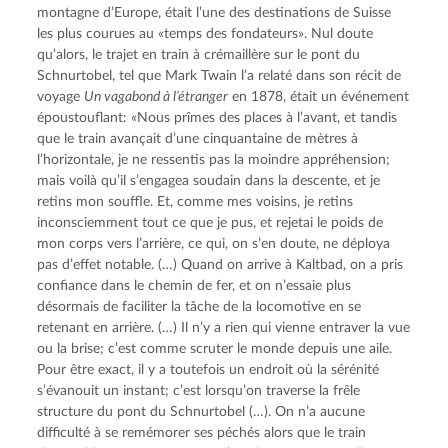
montagne d’Europe, était l’une des destinations de Suisse
les plus courues au «temps des fondateurs». Nul doute
qu’alors, le trajet en train à crémaillère sur le pont du
Schnurtobel, tel que Mark Twain l’a relaté dans son récit de
voyage
Un vagabond à l’étranger
en 1878, était un événement
époustouflant: «Nous prîmes des places à l’avant, et tandis
que le train avançait d’une cinquantaine de mètres à
l’horizontale, je ne ressentis pas la moindre appréhension;
mais voilà qu’il s’engagea soudain dans la descente, et je
retins mon souffle. Et, comme mes voisins, je retins
inconsciemment tout ce que je pus, et rejetai le poids de
mon corps vers l’arrière, ce qui, on s’en doute, ne déploya
pas d’effet notable. (…) Quand on arrive à Kaltbad, on a pris
confiance dans le chemin de fer, et on n’essaie plus
désormais de faciliter la tâche de la locomotive en se
retenant en arrière. (…) Il n’y a rien qui vienne entraver la vue
ou la brise; c’est comme scruter le monde depuis une aile.
Pour être exact, il y a toutefois un endroit où la sérénité
s’évanouit un instant; c’est lorsqu’on traverse la frêle
structure du pont du Schnurtobel (…). On n’a aucune
difficulté à se remémorer ses péchés alors que le train