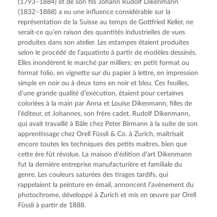
(1793–1884) et de son fils Johann Rudolf Dikenmann
(1832–1888) a eu une influence considérable sur la
représentation de la Suisse au temps de Gottfried Keller, ne
serait-ce qu’en raison des quantités industrielles de vues
produites dans son atelier. Les estampes étaient produites
selon le procédé de l’aquatinte à partir de modèles dessinés.
Elles inondèrent le marché par milliers: en petit format ou
format folio, en vignette sur du papier à lettre, en impression
simple en noir ou à deux tons en noir et bleu. Ces feuilles,
d’une grande qualité d’exécution, étaient pour certaines
coloriées à la main par Anna et Louise Dikenmann, filles de
l’éditeur, et Johannes, son frère cadet. Rudolf Dikenmann,
qui avait travaillé à Bâle chez Peter Birmann à la suite de son
apprentissage chez Orell Füssli & Co. à Zurich, maîtrisait
encore toutes les techniques des petits maîtres, bien que
cette ère fût révolue. La maison d’édition d’art Dikenmann
fut la dernière entreprise manufacturière et familiale du
genre. Les couleurs saturées des tirages tardifs, qui
rappelaient la peinture en émail, annoncent l’avènement du
photochrome, développé à Zurich et mis en œuvre par Orell
Füssli à partir de 1888.