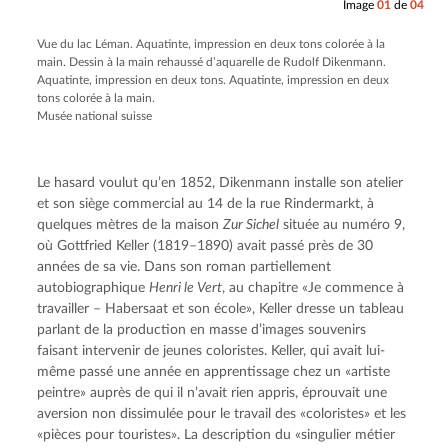
Image
01
de
04
Vue du lac Léman. Aquatinte, impression en deux tons colorée à la
main. Dessin à la main rehaussé d’aquarelle de Rudolf Dikenmann.
Aquatinte, impression en deux tons. Aquatinte, impression en deux
tons colorée à la main.
Musée national suisse
Le hasard voulut qu’en 1852, Dikenmann installe son atelier
et son siège commercial au 14 de la rue Rindermarkt, à
quelques mètres de la maison
Zur Sichel
située au numéro 9,
où Gottfried Keller (1819–1890) avait passé près de 30
années de sa vie. Dans son roman partiellement
autobiographique
Henri le Vert
, au chapitre «Je commence à
travailler – Habersaat et son école», Keller dresse un tableau
parlant de la production en masse d’images souvenirs
faisant intervenir de jeunes coloristes. Keller, qui avait lui-
même passé une année en apprentissage chez un «artiste
peintre» auprès de qui il n’avait rien appris, éprouvait une
aversion non dissimulée pour le travail des «coloristes» et les
«pièces pour touristes». La description du «singulier métier