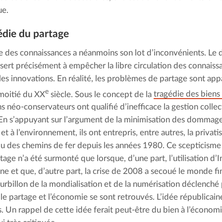
ue.
édie du partage
e des connaissances a néanmoins son lot d’inconvénients. Le d
sert précisément à empêcher la libre circulation des connaiss
les innovations. En réalité, les problèmes de partage sont app
e
moitié du XX
siècle. Sous le concept de la
tragédie des bien
ns néo-conservateurs ont qualifié d’inefficace la gestion colle
 En s’appuyant sur l’argument de la minimisation des dommage
 et à l’environnement, ils ont entrepris, entre autres, la privat
u des chemins de fer depuis les années 1980. Ce scepticism
rtage n’a été surmonté que lorsque, d’une part, l’utilisation d
ne et que, d’autre part, la crise de 2008 a secoué le monde fi
ourbillon de la mondialisation et de la numérisation déclench
e partage et l’économie se sont retrouvés. L’idée républicain
s. Un rappel de cette idée ferait peut-être du bien à l’économ