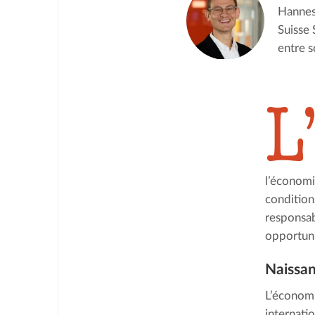
Hannes
Suisse 
entre s
L
l’économi
condition
responsabi
opportuni
Naissan
L’économi
internatio