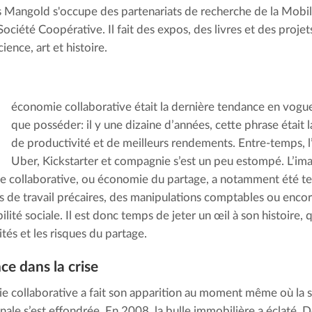
 Mangold s'occupe des partenariats de recherche de la Mobil
Société Coopérative. Il fait des expos, des livres et des projet
cience, art et histoire.
’
économie collaborative était la dernière tendance en vogue
que posséder: il y une dizaine d’années, cette phrase était
de productivité et de meilleurs rendements. Entre-temps, 
Uber, Kickstarter et compagnie s’est un peu estompé. L’ima
e collaborative, ou économie du partage, a notamment été te
s de travail précaires, des manipulations comptables ou enc
lité sociale. Il est donc temps de jeter un œil à son histoire, q
tés et les risques du partage.
ce dans la crise
e collaborative a fait son apparition au moment même où la s
nale s’est effondrée. En 2008, la bulle immobilière a éclaté. D