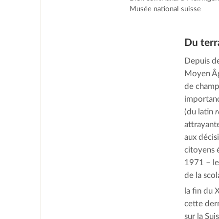
Musée national suisse
Du terr
Depuis de
Moyen Âge
de champ
importanc
(du latin
r
attrayant
aux décis
citoyens 
1971 – le
de la scol
la fin du 
cette der
sur la Su