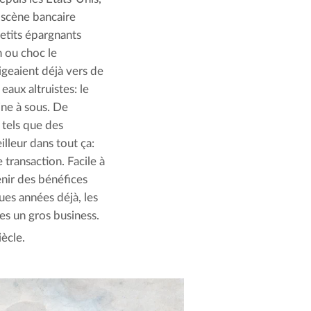
 scène bancaire
petits épargnants
n ou choc le
geaient déjà vers de
eaux altruistes: le
ine à sous. De
 tels que des
lleur dans tout ça:
 transaction. Facile à
enir des bénéfices
ues années déjà, les
es un gros business.
iècle.