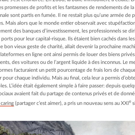
es promesses de profits et les fantasmes de rendements de la
onale sont partis en fumée. Il ne restait plus qu’une armée de 
es. Mais alors que le monde entier observait avec stupéfactio
ent des banques d’investissement, les professionnels se diri
orts pour leur capital-risque. Ils étaient bien cachés dans les 
ce bon vieux geste de charité, allait devenir la prochaine mach
lateformes en ligne ont ainsi permis de louer des biens privés
nts, des voitures ou de l’argent liquide à des inconnus. Le mei
formes facturaient un petit pourcentage de frais lors de chaque
 pour chaque individu. Mais au final, cela leur a permis d’obt
les. L’idée était également simple à faire passer: depuis quelq
ociaux avaient fait du partage de contenus privés et de donné
e
 caring
(partager c’est aimer), a pris un nouveau sens au XXI
s