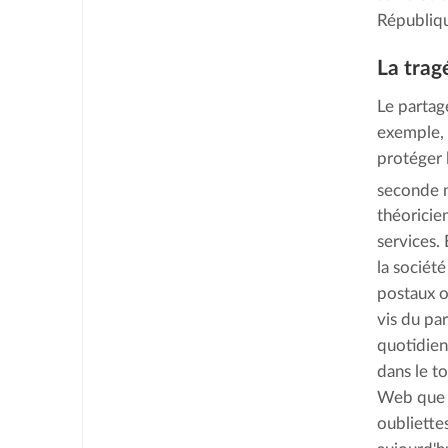
Républiq
La trag
Le partag
exemple, 
protéger 
seconde 
théoricie
services.
la société
postaux o
vis du pa
quotidien
dans le t
Web que l
oubliette