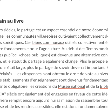
ain au livre
s siècles, le partage est un aspect essentiel de notre économi
, les communautés villageoises cultivaient collectivement de
s spécifiques. Ces
biens communaux
utilisés collectivement é
e fondamentale pour l’agriculture. Au début des Temps mode
es publica
, «chose publique») est devenue une alternative cons
e, et le statut du partage a également changé. Plus le groupe e
ions était large, plus le partage de savoir devenait important.
éclairés – les citoyennes n’ont obtenu le droit de vote au nive
s établissements d’enseignement sont devenus fondamentaux
arité obligatoire, les créations du
Musée national
et de la
Bibl
e
XIX
siècle ont également été engagées en faveur de cette idée
nière remplit encore aujourd’hui sa mission de rassembler tout
isse et de les rendre accessibles, elle est donc fondamentaleme