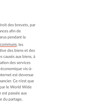
roit des brevets, par
ances afin de
arus pendant la
s communs
, les
ctive des biens et des
s causés aux biens, à
isation des services
e économique vis-à-
’Internet est devenue
nancier. Ce n’est que
é par le World Wide
e est passée aux
ie du partage,