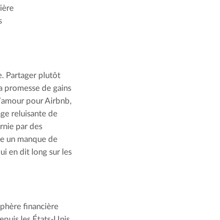
ière
s
. Partager plutôt
 la promesse de gains
l’amour pour Airbnb,
ge reluisante de
rnie par des
ore un manque de
ui en dit long sur les
phère financière
epuis les États-Unis,