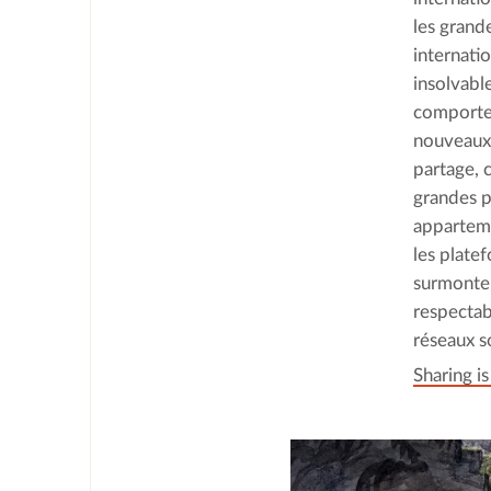
les grand
internati
insolvabl
comportem
nouveaux p
partage, 
grandes p
apparteme
les plate
surmonter
respectab
réseaux s
Sharing is