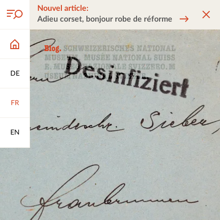
Nouvel article:
Adieu corset, bonjour robe de réforme
DE
FR
EN