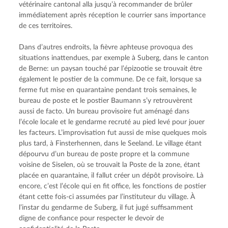
vétérinaire cantonal alla jusqu’à recommander de brûler 
immédiatement après réception le courrier sans importance 
de ces territoires.
Dans d’autres endroits, la fièvre aphteuse provoqua des 
situations inattendues, par exemple à Suberg, dans le canton 
de Berne: un paysan touché par l’épizootie se trouvait être 
également le postier de la commune. De ce fait, lorsque sa 
ferme fut mise en quarantaine pendant trois semaines, le 
bureau de poste et le postier Baumann s’y retrouvèrent 
aussi de facto. Un bureau provisoire fut aménagé dans 
l’école locale et le gendarme recruté au pied levé pour jouer 
les facteurs. L’improvisation fut aussi de mise quelques mois 
plus tard, à Finsterhennen, dans le Seeland. Le village étant 
dépourvu d’un bureau de poste propre et la commune 
voisine de Siselen, où se trouvait la Poste de la zone, étant 
placée en quarantaine, il fallut créer un dépôt provisoire. Là 
encore, c’est l’école qui en fit office, les fonctions de postier 
étant cette fois-ci assumées par l’instituteur du village. À 
l’instar du gendarme de Suberg, il fut jugé suffisamment 
digne de confiance pour respecter le devoir de 