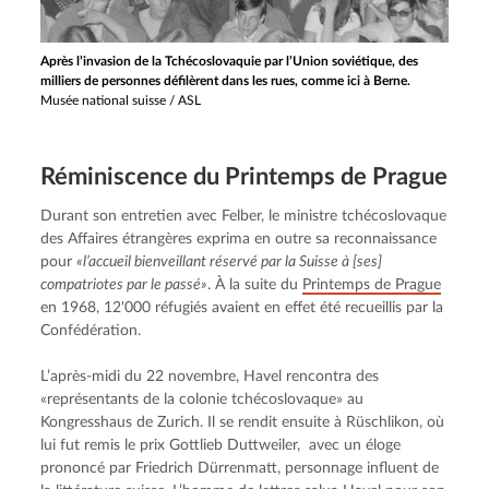
Après l’invasion de la Tchécoslovaquie par l’Union soviétique, des
milliers de personnes défilèrent dans les rues, comme ici à Berne.
Musée national suisse / ASL
Réminis­cence du Printemps de Prague
Durant son entretien avec Felber, le ministre tchécoslovaque 
des Affaires étrangères exprima en outre sa reconnaissance 
pour 
«l’accueil bienveillant réservé par la Suisse à [ses] 
compatriotes par le passé»
. À la suite du 
Printemps de Prague
en 1968, 12'000 réfugiés avaient en effet été recueillis par la 
Confédération.
L’après-midi du 22 novembre, Havel rencontra des 
«représentants de la colonie tchécoslovaque» au 
Kongresshaus de Zurich. Il se rendit ensuite à Rüschlikon, où 
lui fut remis le prix Gottlieb Duttweiler,  avec un éloge 
prononcé par Friedrich Dürrenmatt, personnage influent de 