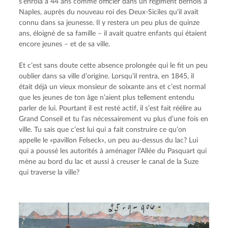
s’enrôla à 44 ans comme officier dans un régiment bernois à 
Naples, auprès du nouveau roi des Deux-Siciles qu’il avait 
connu dans sa jeunesse. Il y restera un peu plus de quinze 
ans, éloigné de sa famille – il avait quatre enfants qui étaient 
encore jeunes – et de sa ville.
Et c’est sans doute cette absence prolongée qui le fit un peu 
oublier dans sa ville d’origine. Lorsqu’il rentra, en 1845, il 
était déjà un vieux monsieur de soixante ans et c’est normal 
que les jeunes de ton âge n’aient plus tellement entendu 
parler de lui. Pourtant il est resté actif, il s’est fait réélire au 
Grand Conseil et tu l’as nécessairement vu plus d’une fois en 
ville. Tu sais que c’est lui qui a fait construire ce qu’on 
appelle le «pavillon Felseck», un peu au-dessus du lac? Lui 
qui a poussé les autorités à aménager l’Allée du Pasquart qui 
mène au bord du lac et aussi à creuser le canal de la Suze 
qui traverse la ville?