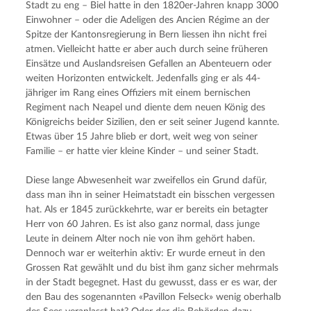
Stadt zu eng – Biel hatte in den 1820er-Jahren knapp 3000 
Einwohner – oder die Adeligen des Ancien Régime an der 
Spitze der Kantonsregierung in Bern liessen ihn nicht frei 
atmen. Vielleicht hatte er aber auch durch seine früheren 
Einsätze und Auslandsreisen Gefallen an Abenteuern oder 
weiten Horizonten entwickelt. Jedenfalls ging er als 44-
jähriger im Rang eines Offiziers mit einem bernischen 
Regiment nach Neapel und diente dem neuen König des 
Königreichs beider Sizilien, den er seit seiner Jugend kannte. 
Etwas über 15 Jahre blieb er dort, weit weg von seiner 
Familie – er hatte vier kleine Kinder – und seiner Stadt.
Diese lange Abwesenheit war zweifellos ein Grund dafür, 
dass man ihn in seiner Heimatstadt ein bisschen vergessen 
hat. Als er 1845 zurückkehrte, war er bereits ein betagter 
Herr von 60 Jahren. Es ist also ganz normal, dass junge 
Leute in deinem Alter noch nie von ihm gehört haben. 
Dennoch war er weiterhin aktiv: Er wurde erneut in den 
Grossen Rat gewählt und du bist ihm ganz sicher mehrmals 
in der Stadt begegnet. Hast du gewusst, dass er es war, der 
den Bau des sogenannten «Pavillon Felseck» wenig oberhalb 