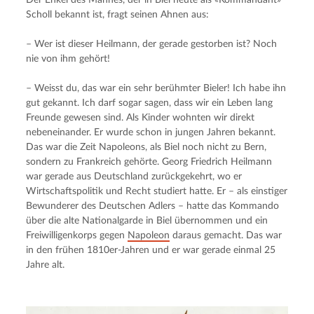
Der Enkel des Mannes, der in Biel heute als «Kommandant» 
Scholl bekannt ist, fragt seinen Ahnen aus:
– Wer ist dieser Heilmann, der gerade gestorben ist? Noch 
nie von ihm gehört!
– Weisst du, das war ein sehr berühmter Bieler! Ich habe ihn 
gut gekannt. Ich darf sogar sagen, dass wir ein Leben lang 
Freunde gewesen sind. Als Kinder wohnten wir direkt 
nebeneinander. Er wurde schon in jungen Jahren bekannt. 
Das war die Zeit Napoleons, als Biel noch nicht zu Bern, 
sondern zu Frankreich gehörte. Georg Friedrich Heilmann 
war gerade aus Deutschland zurückgekehrt, wo er 
Wirtschaftspolitik und Recht studiert hatte. Er – als einstiger 
Bewunderer des Deutschen Adlers – hatte das Kommando 
über die alte Nationalgarde in Biel übernommen und ein 
Freiwilligenkorps gegen 
Napoleon
 daraus gemacht. Das war 
in den frühen 1810er-Jahren und er war gerade einmal 25 
Jahre alt.