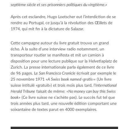
septième siècle et ses prisonniers politiques du vingtième.»
Après cet esclandre, Hugo Loetscher eut l’interdiction de se 
rendre au Portugal, ce jusqu’à la révolution des Œillets de 
1974, qui mit fin à la dictature de Salazar.
Cette campagne autour du livre gratuit trouva un grand 
écho. À la suite d’une interview radio notamment, un 
transporteur routier se manifesta et mit un camion à 
disposition pour une lecture publique sur la Helvetiaplatz de 
Zurich. La presse internationale parla également de ce livre 
de 96 pages. Le 
San Francisco Cronicle
 écrivait par exemple le 
25 novembre 1971 
«A Swiss book named ‹gratis›»
 (Un livre 
suisse intitulé «gratuit») et trois mois plus tard, l’
International 
Herald Tribune
 faisait de même: 
«No money can buy this Swiss 
book»
 (Ce livre suisse ne s’achète pas). Le succès fut tel que 
trois années plus tard, une nouvelle édition comportant une 
soixantaine de textes parut en 4000 exemplaires.