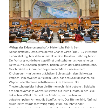
«Wiege der Eidgenossenschaft»
, Historische Fabrik Bern,
Nationalratssaal. Das Gemälde von Charles Giron (1850–1914) weckt
die Vorstellung, hier stehe unmittelbar eine Theateraufführung bevor:
Der Vorhang wurde bereits geöffnet und steht nun als versteinerter
Faltenwurf aus Säulen gerafft zu beiden Seiten der Guckkastenbühne.
Geschmückt ist ihr runder Bogen in der Mitte – wie in einem
Kirchenraum – mit einem prächtigen Schlussstein, dem Schweizer
Wappen. Ihm erweisen auf einem Band, das den Saal umspannt, die
Wappen aller Kantone selbstbewusst ihre Reverenz. Die
Theaterschauspieler haben die Bühne noch nicht betreten. Beidseits
des Säulenvorhangs warten sie sitzend auf ihren Einsatz, in der Ecke
links oben Wilhelm Tell mit der Armbrust, rechts oben, mit
aufgekrempelten Ärmeln, die Stauffacherin. Das Bühnenbild, fünf mal
zwölf Meter, wurde rechtzeitig fertig, 1901, ein Jahr vor der