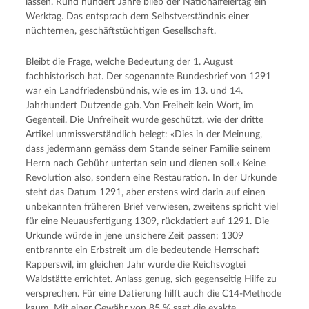
lassen. Rund hundert Jahre blieb der Nationalfeiertag ein
Werktag. Das entsprach dem Selbstverständnis einer
nüchternen, geschäftstüchtigen Gesellschaft.
Bleibt die Frage, welche Bedeutung der 1. August
fachhistorisch hat. Der sogenannte Bundesbrief von 1291
war ein Landfriedensbündnis, wie es im 13. und 14.
Jahrhundert Dutzende gab. Von Freiheit kein Wort, im
Gegenteil. Die Unfreiheit wurde geschützt, wie der dritte
Artikel unmissverständlich belegt: «Dies in der Meinung,
dass jedermann gemäss dem Stande seiner Familie seinem
Herrn nach Gebühr untertan sein und dienen soll.» Keine
Revolution also, sondern eine Restauration. In der Urkunde
steht das Datum 1291, aber erstens wird darin auf einen
unbekannten früheren Brief verwiesen, zweitens spricht viel
für eine Neuausfertigung 1309, rückdatiert auf 1291. Die
Urkunde würde in jene unsichere Zeit passen: 1309
entbrannte ein Erbstreit um die bedeutende Herrschaft
Rapperswil, im gleichen Jahr wurde die Reichsvogtei
Waldstätte errichtet. Anlass genug, sich gegenseitig Hilfe zu
versprechen. Für eine Datierung hilft auch die C14-Methode
kaum. Mit einer Gewähr von 85 % sagt die exakte