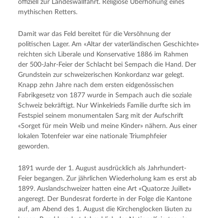
offiziell zur Landeswallfahrt. Religiöse Überhöhung eines
mythischen Retters.
Damit war das Feld bereitet für die Versöhnung der
politischen Lager. Am «Altar der vaterländischen Geschichte»
reichten sich Liberale und Konservative 1886 im Rahmen
der 500-Jahr-Feier der Schlacht bei Sempach die Hand. Der
Grundstein zur schweizerischen Konkordanz war gelegt.
Knapp zehn Jahre nach dem ersten eidgenössischen
Fabrikgesetz von 1877 wurde in Sempach auch die soziale
Schweiz bekräftigt. Nur Winkelrieds Familie durfte sich im
Festspiel seinem monumentalen Sarg mit der Aufschrift
«Sorget für mein Weib und meine Kinder» nähern. Aus einer
lokalen Totenfeier war eine nationale Triumphfeier
geworden.
1891 wurde der 1. August ausdrücklich als Jahrhundert-
Feier begangen. Zur jährlichen Wiederholung kam es erst ab
1899. Auslandschweizer hatten eine Art «Quatorze Juillet»
angeregt. Der Bundesrat forderte in der Folge die Kantone
auf, am Abend des 1. August die Kirchenglocken läuten zu