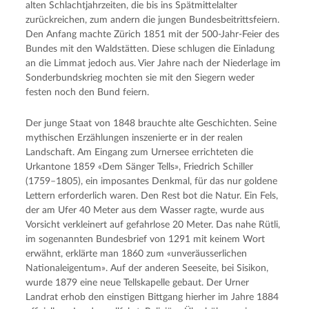
alten Schlachtjahrzeiten, die bis ins Spätmittelalter
zurückreichen, zum andern die jungen Bundesbeitrittsfeiern.
Den Anfang machte Zürich 1851 mit der 500-Jahr-Feier des
Bundes mit den Waldstätten. Diese schlugen die Einladung
an die Limmat jedoch aus. Vier Jahre nach der Niederlage im
Sonderbundskrieg mochten sie mit den Siegern weder
festen noch den Bund feiern.
Der junge Staat von 1848 brauchte alte Geschichten. Seine
mythischen Erzählungen inszenierte er in der realen
Landschaft. Am Eingang zum Urnersee errichteten die
Urkantone 1859 «Dem Sänger Tells», Friedrich Schiller
(1759–1805), ein imposantes Denkmal, für das nur goldene
Lettern erforderlich waren. Den Rest bot die Natur. Ein Fels,
der am Ufer 40 Meter aus dem Wasser ragte, wurde aus
Vorsicht verkleinert auf gefahrlose 20 Meter. Das nahe Rütli,
im sogenannten Bundesbrief von 1291 mit keinem Wort
erwähnt, erklärte man 1860 zum «unveräusserlichen
Nationaleigentum». Auf der anderen Seeseite, bei Sisikon,
wurde 1879 eine neue Tellskapelle gebaut. Der Urner
Landrat erhob den einstigen Bittgang hierher im Jahre 1884