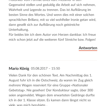
Historiker vom Format eines Kurt Messmer in den
Gegenwind stellen und geduldig die Arbeit auf sich nehmen,
Wahrheit und Legende zu trennen. Das ist Aufklärung im
besten Sinne des Wortes. Und wenn dies mit einer solchen
sprachlichen Brillanz, mit so viel wohlfeiler Ironie getan wird,
dann gesellt sich zur Aufklärung noch geistreiche
Unterhaltung.
Für beides bin ich dem Autor von Herzen dankbar. Ich freue
mich schon jetzt auf die weiteren fünf Streiche bzw. Folgen!
Antworten
Mario König
05.08.2017 – 15:50
Vielen Dank für den schönen Text. Am Nachmittag des 1.
August fuhr ich in die Ostschweiz, da waren im Zug gleich
mehrere Wagen reserviert für eine Gruppe «Nationaler
Gebetstag». Nie gesehen! Der Kondukteur sagte, über 300
seien angemeldet. Wegen dem erwarteten Gedränge durfte
ich in der 1. Klasse sitzen. Es kamen dann längst nicht so
viele, was mich beruhigte…