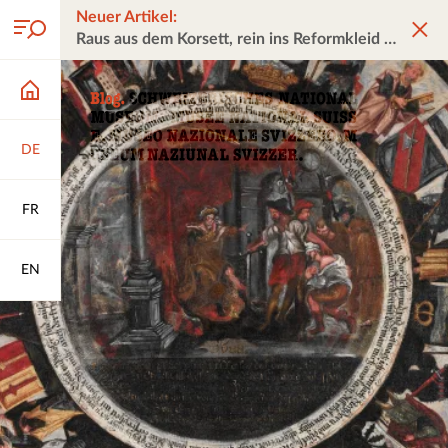
Neuer Artikel:
Raus aus dem Korsett, rein ins Reformkleid
DE
FR
EN