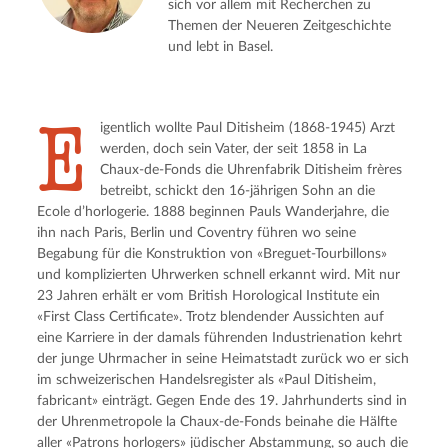
sich vor allem mit Recherchen zu
Themen der Neueren Zeitgeschichte
und lebt in Basel.
E
igentlich wollte Paul Ditisheim (1868-1945) Arzt
werden, doch sein Vater, der seit 1858 in La
Chaux-de-Fonds die Uhrenfabrik Ditisheim frères
betreibt, schickt den 16-jährigen Sohn an die
Ecole d’horlogerie. 1888 beginnen Pauls Wanderjahre, die
ihn nach Paris, Berlin und Coventry führen wo seine
Begabung für die Konstruktion von «Breguet-Tourbillons»
und komplizierten Uhrwerken schnell erkannt wird. Mit nur
23 Jahren erhält er vom British Horological Institute ein
«First Class Certificate». Trotz blendender Aussichten auf
eine Karriere in der damals führenden Industrienation kehrt
der junge Uhrmacher in seine Heimatstadt zurück wo er sich
im schweizerischen Handelsregister als «Paul Ditisheim,
fabricant» einträgt. Gegen Ende des 19. Jahrhunderts sind in
der Uhrenmetropole la Chaux-de-Fonds beinahe die Hälfte
aller «Patrons horlogers» jüdischer Abstammung, so auch die