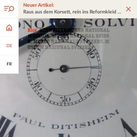
Neuer Artikel:
Raus aus dem Korsett, rein ins Reformkleid
DE
FR