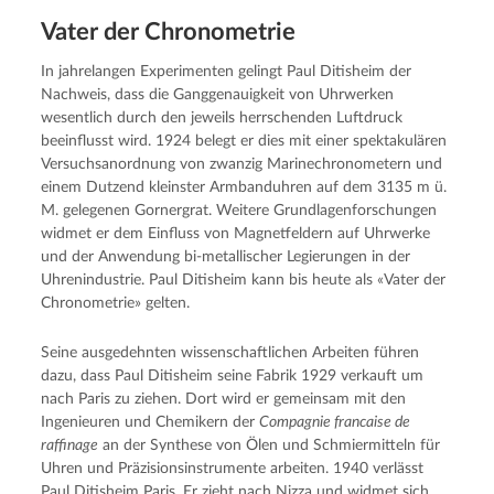
Vater der Chronometrie
In jahrelangen Experimenten gelingt Paul Ditisheim der
Nachweis, dass die Ganggenauigkeit von Uhrwerken
wesentlich durch den jeweils herrschenden Luftdruck
beeinflusst wird. 1924 belegt er dies mit einer spektakulären
Versuchsanordnung von zwanzig Marinechronometern und
einem Dutzend kleinster Armbanduhren auf dem 3135 m ü.
M. gelegenen Gornergrat. Weitere Grundlagenforschungen
widmet er dem Einfluss von Magnetfeldern auf Uhrwerke
und der Anwendung bi-metallischer Legierungen in der
Uhrenindustrie. Paul Ditisheim kann bis heute als «Vater der
Chronometrie» gelten.
Seine ausgedehnten wissenschaftlichen Arbeiten führen
dazu, dass Paul Ditisheim seine Fabrik 1929 verkauft um
nach Paris zu ziehen. Dort wird er gemeinsam mit den
Ingenieuren und Chemikern der
Compagnie francaise de
raffinage
an der Synthese von Ölen und Schmiermitteln für
Uhren und Präzisionsinstrumente arbeiten. 1940 verlässt
Paul Ditisheim Paris. Er zieht nach Nizza und widmet sich