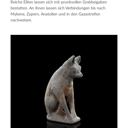
Reiche Eliten lassen sich mit prunkvollen Grabbeigaben
bestatten. An ihnen lassen sich Verbindungen bis nach
Mykene, Zypern, Anatolien und in den Gazastreifen
nachweisen.