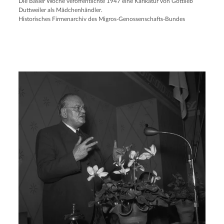
Die Basler Woche veröffentlichte 1947 eine Karikatur von Gottlieb
Duttweiler als Mädchenhändler.
Historisches Firmenarchiv des Migros-Genossenschafts-Bundes