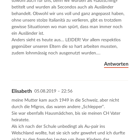
sowohl auch für uns, denn wir wurden als «sautsching»
betitelt und wurden als Secondos auch als Ausländer
behandelt. Obwohl wir uns voll und ganz angepasst haben,
ohne unsere stolze Italianità zu verlieren, gibt es trotzdem
gewisse Situationen wo man spürt, dass man immer noch
ein Ausländer ist.
Anders sieht es heute aus… LEIDER! Vor allem respektlos
gegenüber unseren Eltern die so hart arbeiten mussten,
zudem lohnmässig noch ausgenutzt wurden….
Antworten
Elisabeth
05.08.2019 – 22:56
meine Mutter kam auch 1949 in die Schweiz, aber nicht
durch die Migros, das waren andere „Schlepper“.
Sie war ebenfalls Hausmädchen, bis sie meinen CH Vater
heiratete.
Als ich nach der Schule unbedingt als Au-pair ins
Welschland wollte, hat sie sich sehr gewehrt und ich durfte
nicht zu den fremden Leuten um ihren Kindern das