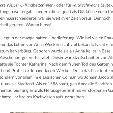
ere Weiber»
, 
«Kindbetterinnen»
 oder für 
«alte schwache Leute»
tungen weitergab, sondern diese quasi als Diätküche noch fü
en massschneiderte, war sie weit ihrer Zeit voraus. Dennoch ist
nheit geraten. Warum bloss?
 liegt in der mangelhaften Überlieferung. Wie bei vielen Fraue
über das Leben von Anna Wecker nicht viel bekannt. Nicht einm
tum ist verbürgt. Geboren wurde sie als Anna Keller in Basel. I
l Aeschenberger verheiratet. Dieser war Stadtschreiber von Al
atte sie Tochter Katharina. Nach dem frühen Tod des Gatten h
zt und Professor Johann Jacob Wecker. Doch das Paar lebte nur
sondern vor allem im elsässischen Colmar, wo Johann Jacob al
 quasi als Stadtarzt. Als er 1586 starb, gab Anna die Schriften
eraus. Sie fungierte als Herausgeberin ihres verstorbenen Gatt
 hatte, ihr breites Kochwissen aufzuschreiben.