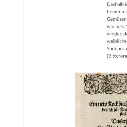
Deshalb i
bemerkens
Gemüsen, 
wie man M
wieder, d
weibliche
Südeuropa
(Bitteror