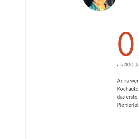
O
als 400 J
Anna wer?
Kochautor
das erste
Pionierle