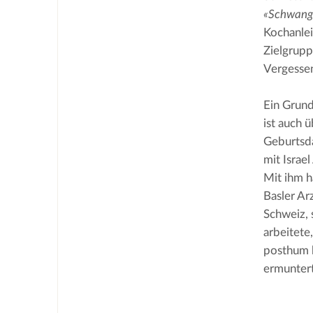
«Schwang
Kochanlei
Zielgrupp
Vergesse
Ein Grund
ist auch 
Geburtsda
mit Israe
Mit ihm h
Basler Ar
Schweiz, 
arbeitete,
posthum h
ermuntert