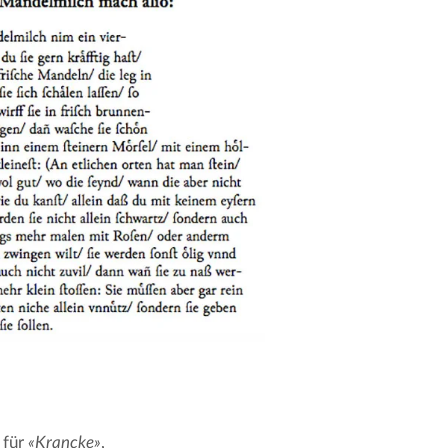
für 
«Krancke»
, 