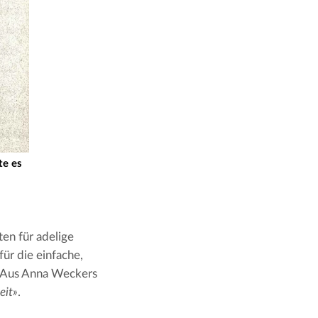
te es
n für adelige 
r die einfache, 
 Aus Anna Weckers 
eit»
.