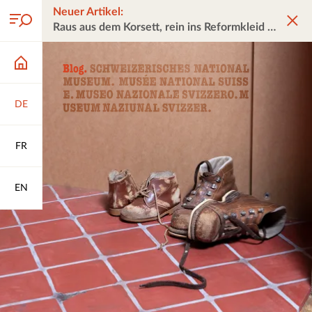
Neuer Artikel:
Raus aus dem Korsett, rein ins Reformkleid
DE
FR
EN