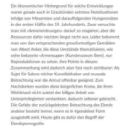
Ein ökonomischer Hintergrund für solche Entwicklungen 
waren gerade auch in Graubünden extreme Notsituationen 
infolge von Missernten und darauffolgenden Hungersnöten 
in der ersten Hälfte des 19. Jahrhunderts. Zwar versuchte 
man mit «Armenordnungen» darauf zu reagieren, aber die 
Ressourcen dafür reichten längst nicht aus. Leider bekommt 
man von den entsprechenden grossformatigen Gemälden 
von Albert Anker, die diese Umstände thematisieren, wie 
seine bekannte 
«Armensuppe»
 (Kunstmuseum Bern), nur 
Reproduktionen zu sehen. Ihre Pointe in diesem 
Zusammenhang wird dadurch aber fast noch sichtbarer: Als 
Sujet für Salons reicher Kunstliebhaber und museale 
Betrachtung war die Armut offenbar geeignet. Zum 
Nachdenken wurden diese bürgerlichen Kreise, die ihren 
Wohlstand nicht zuletzt der billigen Arbeit von 
Unterprivilegierten verdankten, dadurch seltener gebracht. 
Die Gefahr der zurückgelehnten Betrachtung des Elends 
anderer besteht immer, wenn es in irgendeiner Form 
ausgestellt wird. Heute gibt es dafür den Begriff der 
Elendspornografie.