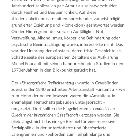
Jahrhundert schliesslich galt Armut als selbstverschuldet 
durch Faulheit und Bequemlichkeit. Auf diese 
«Liederlichkeit» musste mit entsprechender, zumeist religiös 
grundierter Erziehung und «Korrektion» geantwortet werden. 
Ob der Hintergrund der sozialen Auffälligkeit Not, 
Verzweiflung, Alkoholismus, körperliche Behinderung oder 
psychische Beeinträchtigung waren, interessierte nicht. Das 
war der Ursprung der «Anstalt», deren triste Geschichte als 
Schattenseite des europäischen Zeitalters der Aufklärung 
Michel Foucault mit seinen bahnbrechenden Studien in den 
1970er-Jahren in den Blickpunkt gerückt hat.
Der 
«fürsorgerische Freiheitsentzug»
 wurde in Graubünden 
zuerst in der 1840 errichteten Arbeitsanstalt Fürstenau – wie 
zum Hohn der neuen Insassen waren die «Anstalten» in 
ehemaligen Herrschaftsgebäuden untergebracht – 
umgesetzt. Dort sollten die Eingelieferten zu 
«nützlichen 
Gliedern der bürgerlichen Gesellschaft»
 erzogen werden. Sie 
blieb längst nicht das einzige Beispiel für eine repressive 
Sozialpolitik, in der unterdotierte und überforderte 
Laiengremien und -behörden zum Teil jahrelange und 