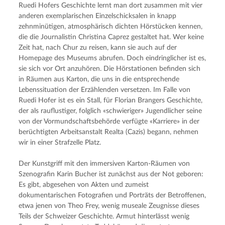
Ruedi Hofers Geschichte lernt man dort zusammen mit vier 
anderen exemplarischen Einzelschicksalen in knapp 
zehnminütigen, atmosphärisch dichten Hörstücken kennen, 
die die Journalistin Christina Caprez gestaltet hat. Wer keine 
Zeit hat, nach Chur zu reisen, kann sie auch auf der 
Homepage des Museums abrufen. Doch eindringlicher ist es, 
sie sich vor Ort anzuhören. Die Hörstationen befinden sich 
in Räumen aus Karton, die uns in die entsprechende 
Lebenssituation der Erzählenden versetzen. Im Falle von 
Ruedi Hofer ist es ein Stall, für Florian Brangers Geschichte, 
der als rauflustiger, folglich «schwieriger» Jugendlicher seine 
von der Vormundschaftsbehörde verfügte «Karriere» in der 
berüchtigten Arbeitsanstalt Realta (Cazis) begann, nehmen 
wir in einer Strafzelle Platz.
Der Kunstgriff mit den immersiven Karton-Räumen von 
Szenografin Karin Bucher ist zunächst aus der Not geboren: 
Es gibt, abgesehen von Akten und zumeist 
dokumentarischen Fotografien und Porträts der Betroffenen, 
etwa jenen von Theo Frey, wenig museale Zeugnisse dieses 
Teils der Schweizer Geschichte. Armut hinterlässt wenig 