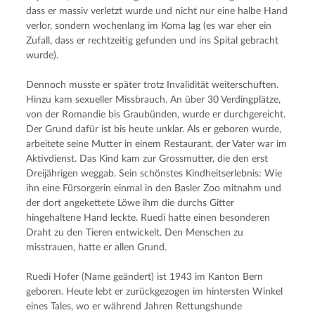
dass er massiv verletzt wurde und nicht nur eine halbe Hand 
verlor, sondern wochenlang im Koma lag (es war eher ein 
Zufall, dass er rechtzeitig gefunden und ins Spital gebracht 
wurde).
Dennoch musste er später trotz Invalidität weiterschuften. 
Hinzu kam sexueller Missbrauch. An über 30 Verdingplätze, 
von der Romandie bis Graubünden, wurde er durchgereicht. 
Der Grund dafür ist bis heute unklar. Als er geboren wurde, 
arbeitete seine Mutter in einem Restaurant, der Vater war im 
Aktivdienst. Das Kind kam zur Grossmutter, die den erst 
Dreijährigen weggab. Sein schönstes Kindheitserlebnis: Wie 
ihn eine Fürsorgerin einmal in den Basler Zoo mitnahm und 
der dort angekettete Löwe ihm die durchs Gitter 
hingehaltene Hand leckte. Ruedi hatte einen besonderen 
Draht zu den Tieren entwickelt. Den Menschen zu 
misstrauen, hatte er allen Grund.
Ruedi Hofer (Name geändert) ist 1943 im Kanton Bern 
geboren. Heute lebt er zurückgezogen im hintersten Winkel 
eines Tales, wo er während Jahren Rettungshunde 