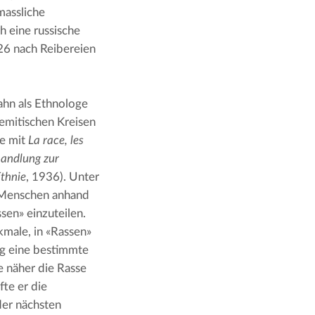
assliche 
 eine russische 
6 nach Reibereien 
hn als Ethnologe 
emitischen Kreisen 
e mit 
La race, les 
andlung zur 
Ethnie
, 1936). Unter 
 Menschen anhand 
en» einzuteilen. 
male, in «Rassen» 
g eine bestimmte 
 näher die Rasse 
 stehe, desto weniger weit entwickelt sei sie. So verknüpfte er die 
der nächsten 