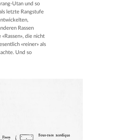
rang-Utan und so 
ls letzte Rangstufe 
twickelten, 
anderen Rassen 
«Rassen», die nicht 
esentlich «reiner» als 
achte. Und so 