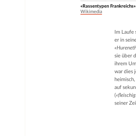
«Rassentypen Frankreichs
Wikimedia
Im Laufe 
«Hureneth
sie über 
ihrem Umf
war dies 
heimisch,
auf seku
(
«fleischig
seiner Zei