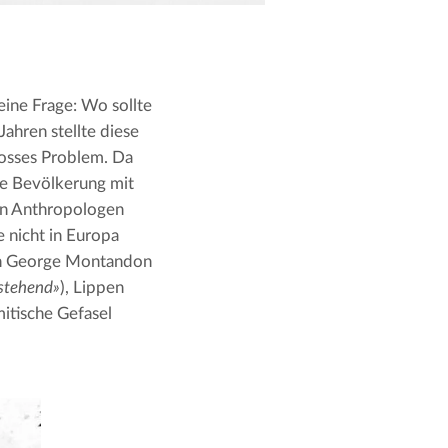
ne Frage: Wo sollte 
er in seiner Klassifikation Jüdinnen und Juden unterbringen? Seit 2000 Jahren stellte diese 
rosses Problem. Da 
he Bevölkerung mit 
en Anthropologen 
 nicht in Europa 
ch George Montandon 
rstehend»
), Lippen 
itische Gefasel 