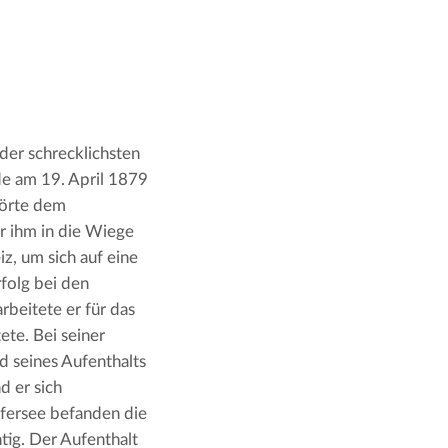
er schrecklichsten 
e am 19. April 1879 
örte dem 
 ihm in die Wiege 
, um sich auf eine 
olg bei den 
beitete er für das 
te. Bei seiner 
 seines Aufenthalts 
 er sich 
ersee befanden die 
ig. Der Aufenthalt 