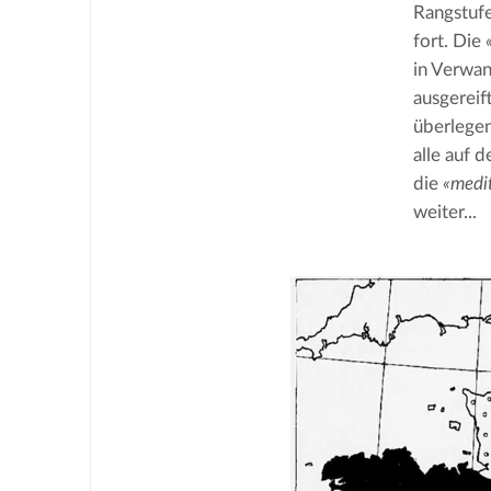
Rangstufe
fort. Die 
in Verwan
ausgereif
überlegen
alle auf 
die 
«medi
weiter...