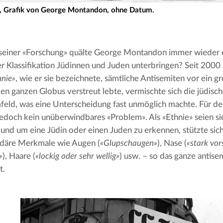
», Grafik von George Montandon, ohne Datum.
seiner «Forschung» quälte George Montandon immer wieder ei
nie»
, wie er sie bezeichnete, sämtliche Antisemiten vor ein g
den ganzen Globus verstreut lebte, vermischte sich die jüdisc
eld, was eine Unterscheidung fast unmöglich machte. Für d
jedoch kein unüberwindbares «Problem». Als «Ethnie» seien sie
 und um eine Jüdin oder einen Juden zu erkennen, stützte si
ndäre Merkmale wie Augen (
«Glupschaugen»
), Nase (
«stark vo
»
), Haare (
«lockig oder sehr wellig»
) usw. – so das ganze antisem
t.