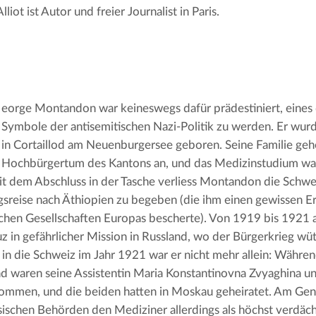
lliot ist Autor und freier Journalist in Paris.
eorge Montandon war keineswegs dafür prädestiniert, eines d
Symbole der antisemitischen Nazi-Politik zu werden. Er wurd
in Cortaillod am Neuenburgersee geboren. Seine Familie geh
Hochbürgertum des Kantons an, und das Medizinstudium war
it dem Abschluss in der Tasche verliess Montandon die Schweiz
sreise nach Äthiopien zu begeben (die ihm einen gewissen Erf
chen Gesellschaften Europas bescherte). Von 1919 bis 1921 ar
z in gefährlicher Mission in Russland, wo der Bürgerkrieg wüte
in die Schweiz im Jahr 1921 war er nicht mehr allein: Während
nd waren seine Assistentin Maria Konstantinovna Zvyaghina und
mmen, und die beiden hatten in Moskau geheiratet. Am Genf
ischen Behörden den Mediziner allerdings als höchst verdächt