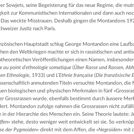
er Sowjets, seine Begeisterung für das neue Regime, die mutm
keit zur Kommunistischen Internationalen und dann auch noch
. Das weckte Misstrauen. Deshalb gingen die Montandons 192
chweizer Justiz nach Paris.
anzösischen Hauptstadt schlug George Montandon eine Laufba
chen den Weltkriegen machte er sich in rassistischen und antis
ntheoretischen Veröffentlichungen einen Namen, insbesonder
se au point d’ethnologie somatique
 (
Über Rasse und Rassen, Abh
en Ethnologi
e, 1933) und 
L’Ethnie française
 (
Die französische 
ssenschaftlich anmutenden Titeln versuchte Montandon, die
en biologischen und physischen Merkmalen in fünf «Grossrass
er Grossrassen wurde, ebenfalls bestimmt durch äussere Merk
dert. Montandon zufolge nahmen die Grossrassen nicht zufälli
 in der Hierarchie des Menschen ein. Seine Theorie lautete: Je
ffen»
se der Pygmoiden»
 direkt mit dem Affen, die 
«Negroiden»
 mit 