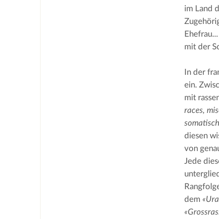
im Land d
Zugehörig
Ehefrau..
mit der S
In der fr
ein. Zwis
mit rasse
races, mi
somatisch
diesen wi
von genau
Jede dies
unterglie
Rangfolge
dem 
«Ura
«Grossras