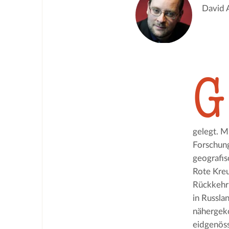
David A
G
gelegt. M
Forschung
geografis
Rote Kreu
Rückkehr 
in Russla
nähergeko
eidgenöss