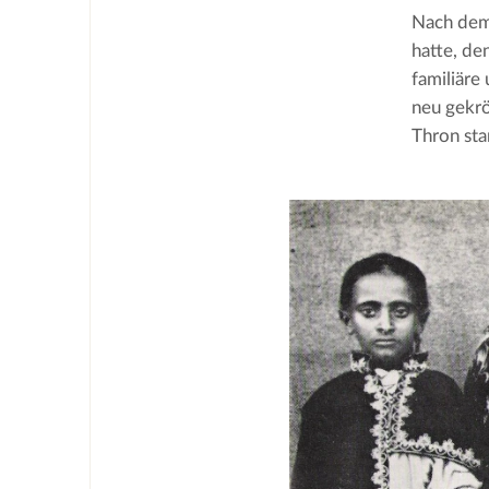
Nach dem 
hatte, de
familiäre
neu gekrö
Thron sta