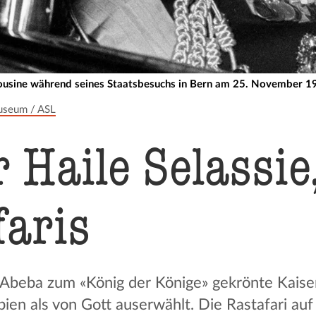
imousine während seines Staatsbesuchs in Bern am 25. November 1
useum / ASL
 Haile Selassie
faris
 Abeba zum «König der Könige» gekrönte Kaiser
pien als von Gott auserwählt. Die Rastafari au