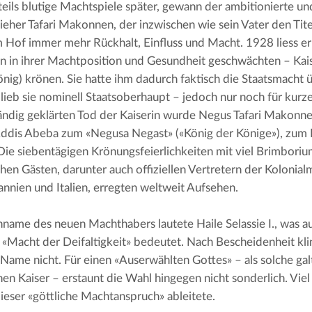
teils blutige Machtspiele später, gewann der ambitionierte un
ieher Tafari Makonnen, der inzwischen wie sein Vater den Titel
m Hof immer mehr Rückhalt, Einfluss und Macht. 1928 liess er 
n in ihrer Machtposition und Gesundheit geschwächten – Kais
nig) krönen. Sie hatte ihm dadurch faktisch die Staatsmacht ü
blieb sie nominell Staatsoberhaupt – jedoch nur noch für kurz
tändig geklärten Tod der Kaiserin wurde Negus Tafari Makon
ddis Abeba zum «Negusa Negast» («König der Könige»), zum K
Die siebentägigen Krönungsfeierlichkeiten mit viel Brimbori
hen Gästen, darunter auch offiziellen Vertretern der Kolonialm
annien und Italien, erregten weltweit Aufsehen.
name des neuen Machthabers lautete Haile Selassie I., was 
 «Macht der Deifaltigkeit» bedeutet. Nach Bescheidenheit klin
Name nicht. Für einen «Auserwählten Gottes» – als solche galten
hen Kaiser – erstaunt die Wahl hingegen nicht sonderlich. Viel 
dieser «göttliche Machtanspruch» ableitete.