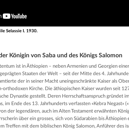
le Selassie I. 1930.
der Königin von Saba und des Königs Salomon
tentum ist in Äthiopien – neben Armenien und Georgien einer 
h geprägten Staaten der Welt – seit der Mitte des 4. Jahrhundert
amtierte der in seiner Macht uneingeschränkte Kaiser als Ober
h-orthodoxen Kirche. Die äthiopischen Kaiser wurden seit 127
che Dynastie gestellt. Deren Herrschaftsanspruch gründet im
s, im Ende des 13. Jahrhunderts verfassten «Kebra Negast» («
 von der legendären, auch im Alten Testament erwähnten König
rscherin über ein grosses, sich von Südarabien bis Äthiopien 
m Treffen mit dem biblischen König Salomon, Anführer des is