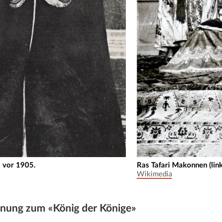
r, vor 1905.
Ras Tafari Makonnen (link
Wikimedia
önung zum «König der Könige»