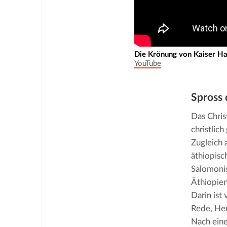
Die Krönung von Kaiser Hai
YouTube
Spross 
Das Chris
christlic
Zugleich 
äthiopisc
Salomonis
Äthiopien
Darin ist
Rede, Her
Nach eine