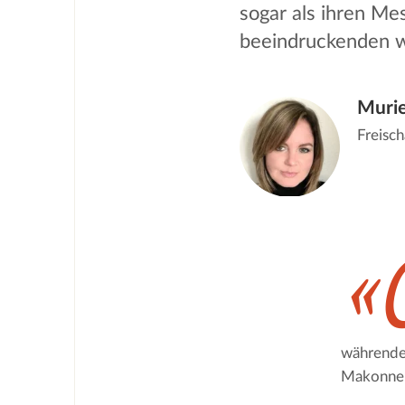
sogar als ihren Mes
beeindruckenden wi
Murie
Freisch
«
währenden
Makonnen 