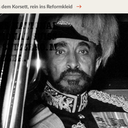
 dem Korsett, rein ins Reformkleid