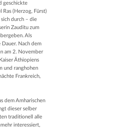
d geschickte 
 Ras (Herzog, Fürst) 
sich durch – die 
erin Zauditu zum 
bergeben. Als 
e Dauer. Nach dem 
nen am 2. November 
aiser Äthiopiens 
um und ranghohen 
ächte Frankreich, 
aus dem Amharischen 
gt dieser selber 
 traditionell alle 
mehr interessiert, 