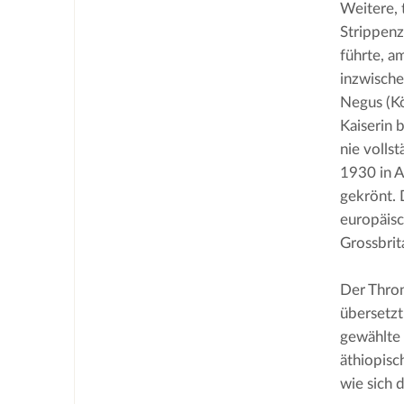
Weitere, 
Strippenz
führte, a
inzwische
Negus (Kö
Kaiserin 
nie volls
1930 in A
gekrönt. 
europäisc
Grossbrit
Der Thron
übersetzt
gewählte 
äthiopisc
wie sich 