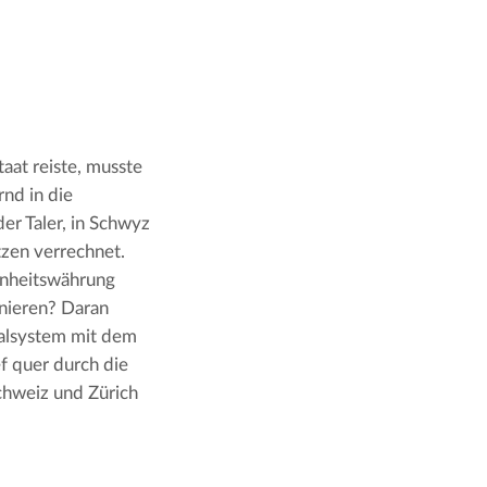
at reiste, musste 
d in die 
der Taler, in Schwyz 
zen verrechnet. 
inheitswährung 
nieren? Daran 
alsystem mit dem 
 quer durch die 
hweiz und Zürich 