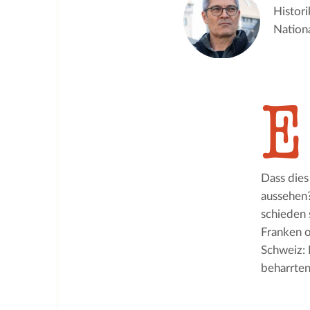
Histor
Nation
E
Dass dies
aussehen?
schieden 
Franken o
Schweiz: 
beharrten