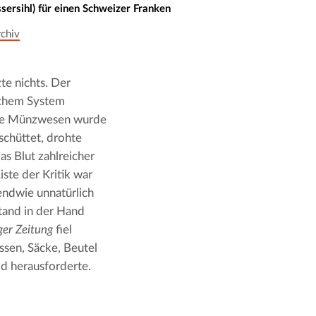
ssersihl) für einen Schweizer Franken
chiv
e nichts. Der 
schem System 
he Münzwesen wurde 
hüttet, drohte 
s Blut zahlreicher 
ste der Kritik war 
endwie unnatürlich 
tand in der Hand 
er Zeitung
 fiel 
assen, Säcke, Beutel 
d herausforderte. 