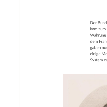
Der Bund 
kam zum S
Währung b
dem Franc
gaben noc
einige Mo
System z