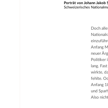
Porträt von Johann Jakob S
Schweizerisches National
Doch alle
Nationalr
einzufüh
Anfang Ma
neuer Ärg
Politiker 
lang. Fas
wirkte, d
fehlte. O
Anfang 18
und Sparh
Also nich