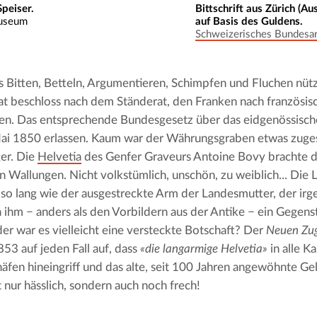
peiser.
Bittschrift aus Zürich (Au
museum
auf Basis des Guldens.
Schweizerisches Bundesar
s Bitten, Betteln, Argumentieren, Schimpfen und Fluchen nützt
at beschloss nach dem Ständerat, den Franken nach französi
ren. Das entsprechende Bundesgesetz über das eidgenössisc
i 1850 erlassen. Kaum war der Währungsgraben etwas zugesc
er. Die 
Helvetia
 des Genfer Graveurs Antoine Bovy brachte da
in Wallungen. Nicht volkstümlich, unschön, zu weiblich... Die Li
t so lang wie der ausgestreckte Arm der Landesmutter, der irg
a ihm − anders als den Vorbildern aus der Antike − ein Gegens
der war es vielleicht eine versteckte Botschaft? Der 
Neuen Zug
53 auf jeden Fall auf, dass 
«die langarmige Helvetia»
 in alle K
äfen hineingriff und das alte, seit 100 Jahren angewöhnte Gel
t nur hässlich, sondern auch noch frech!