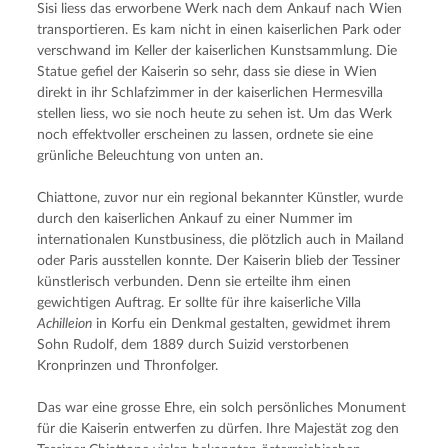
Sisi liess das erworbene Werk nach dem Ankauf nach Wien 
transportieren. Es kam nicht in einen kaiserlichen Park oder 
verschwand im Keller der kaiserlichen Kunstsammlung. Die 
Statue gefiel der Kaiserin so sehr, dass sie diese in Wien 
direkt in ihr Schlafzimmer in der kaiserlichen Hermesvilla 
stellen liess, wo sie noch heute zu sehen ist. Um das Werk 
noch effektvoller erscheinen zu lassen, ordnete sie eine 
grünliche Beleuchtung von unten an.
Chiattone, zuvor nur ein regional bekannter Künstler, wurde 
durch den kaiserlichen Ankauf zu einer Nummer im 
internationalen Kunstbusiness, die plötzlich auch in Mailand 
oder Paris ausstellen konnte. Der Kaiserin blieb der Tessiner 
künstlerisch verbunden. Denn sie erteilte ihm einen 
gewichtigen Auftrag. Er sollte für ihre kaiserliche Villa 
Achilleion
 in Korfu ein Denkmal gestalten, gewidmet ihrem 
Sohn Rudolf, dem 1889 durch Suizid verstorbenen 
Kronprinzen und Thronfolger.
Das war eine grosse Ehre, ein solch persönliches Monument 
für die Kaiserin entwerfen zu dürfen. Ihre Majestät zog den 