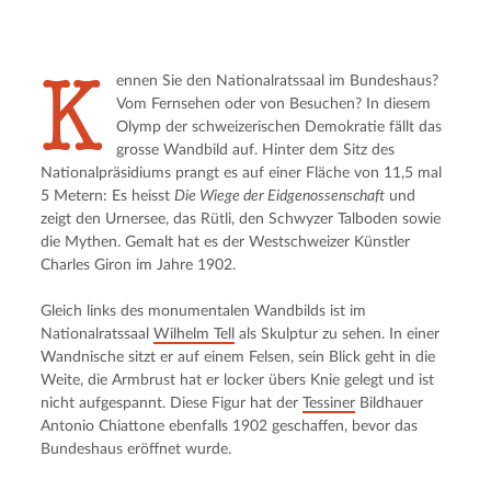
K
ennen Sie den Nationalratssaal im Bundeshaus? 
Vom Fernsehen oder von Besuchen? In diesem 
Olymp der schweizerischen Demokratie fällt das 
grosse Wandbild auf. Hinter dem Sitz des 
Nationalpräsidiums prangt es auf einer Fläche von 11,5 mal 
5 Metern: Es heisst 
Die Wiege der Eidgenossenschaft
 und 
zeigt den Urnersee, das Rütli, den Schwyzer Talboden sowie 
die Mythen. Gemalt hat es der Westschweizer Künstler 
Charles Giron im Jahre 1902.
Gleich links des monumentalen Wandbilds ist im 
Nationalratssaal 
Wilhelm Tell
 als Skulptur zu sehen. In einer 
Wandnische sitzt er auf einem Felsen, sein Blick geht in die 
Weite, die Armbrust hat er locker übers Knie gelegt und ist 
nicht aufgespannt. Diese Figur hat der 
Tessiner
 Bildhauer 
Antonio Chiattone ebenfalls 1902 geschaffen, bevor das 
Bundeshaus eröffnet wurde.