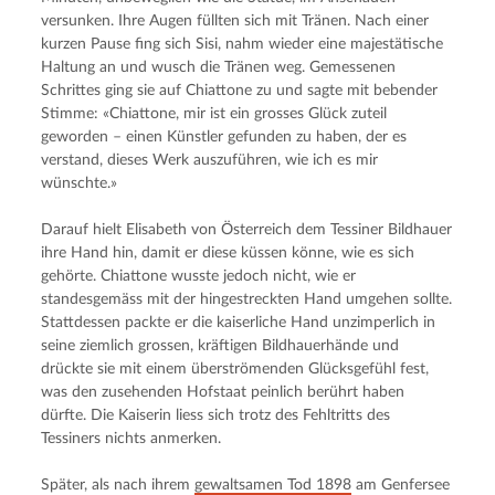
versunken. Ihre Augen füllten sich mit Tränen. Nach einer 
kurzen Pause fing sich Sisi, nahm wieder eine majestätische 
Haltung an und wusch die Tränen weg. Gemessenen 
Schrittes ging sie auf Chiattone zu und sagte mit bebender 
Stimme: «Chiattone, mir ist ein grosses Glück zuteil 
geworden – einen Künstler gefunden zu haben, der es 
verstand, dieses Werk auszuführen, wie ich es mir 
wünschte.»
Darauf hielt Elisabeth von Österreich dem Tessiner Bildhauer 
ihre Hand hin, damit er diese küssen könne, wie es sich 
gehörte. Chiattone wusste jedoch nicht, wie er 
standesgemäss mit der hingestreckten Hand umgehen sollte. 
Stattdessen packte er die kaiserliche Hand unzimperlich in 
seine ziemlich grossen, kräftigen Bildhauerhände und 
drückte sie mit einem überströmenden Glücksgefühl fest, 
was den zusehenden Hofstaat peinlich berührt haben 
dürfte. Die Kaiserin liess sich trotz des Fehltritts des 
Tessiners nichts anmerken.
Später, als nach ihrem 
gewaltsamen Tod 1898
 am Genfersee 