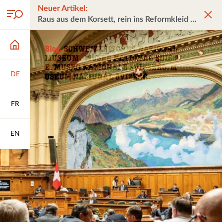
Neuer Artikel:
Raus aus dem Korsett, rein ins Reformkleid
DE
FR
EN