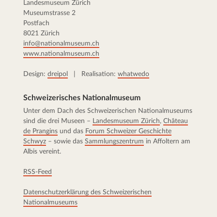
Landesmuseum Zürich
Museumstrasse 2
Postfach
8021 Zürich
info@nationalmuseum.ch
www.nationalmuseum.ch
Design:
dreipol
| Realisation:
whatwedo
Schweizerisches Nationalmuseum
Unter dem Dach des Schweizerischen Nationalmuseums
sind die drei Museen –
Landesmuseum Zürich
,
Château
de Prangins
und das
Forum Schweizer Geschichte
Schwyz
– sowie das
Sammlungszentrum
in Affoltern am
Albis vereint.
RSS-Feed
Datenschutzerklärung des Schweizerischen
Nationalmuseums