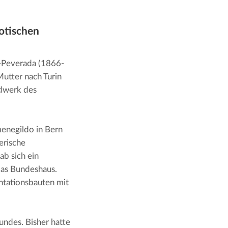
­ti­schen
i-Peverada (1866-
utter nach Turin 
dwerk des 
enegildo in Bern 
rische 
b sich ein 
as Bundeshaus. 
ntationsbauten mit 
ndes. Bisher hatte 