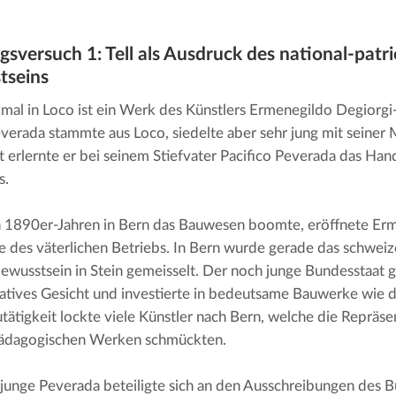
s­ver­such 1: Tell als Ausdruck des national-patrio
tseins
al in Loco ist ein Werk des Künstlers Ermenegildo Degiorg
verada stammte aus Loco, siedelte aber sehr jung mit seiner M
t erlernte er bei seinem Stiefvater Pacifico Peverada das Han
s.
n 1890er-Jahren in Bern das Bauwesen boomte, eröffnete Erm
ale des väterlichen Betriebs. In Bern wurde gerade das schweize
ewusstsein in Stein gemeisselt. Der noch junge Bundesstaat ga
atives Gesicht und investierte in bedeutsame Bauwerke wie d
tätigkeit lockte viele Künstler nach Bern, welche die Repräse
pädagogischen Werken schmückten.
junge Peverada beteiligte sich an den Ausschreibungen des Bu