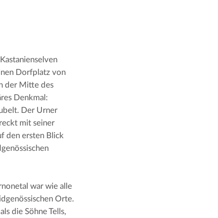
 Kastanienselven 
inen Dorfplatz von 
 der Mitte des 
äres Denkmal: 
belt. Der Urner 
eckt mit seiner 
 den ersten Blick 
dgenössischen 
nonetal war wie alle 
idgenössischen Orte. 
s die Söhne Tells, 