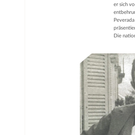
er sich v
entbehrun
Peverada 
präsentie
Die natio