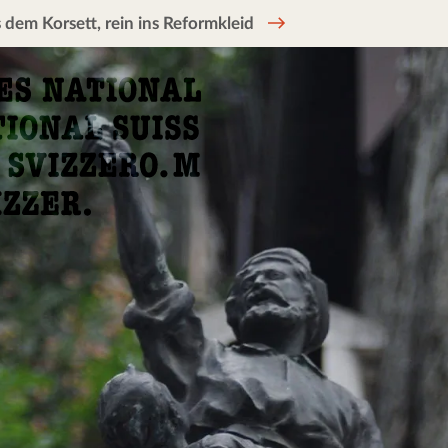
 dem Korsett, rein ins Reformkleid