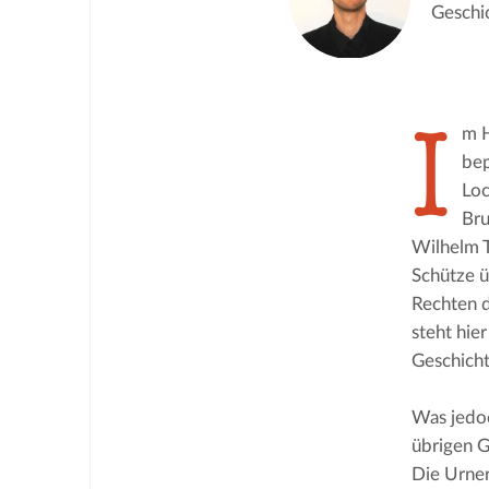
Geschic
I
m H
bep
Loc
Bru
Wilhelm T
Schütze ü
Rechten d
steht hie
Geschich
Was jedoc
übrigen G
Die Urner