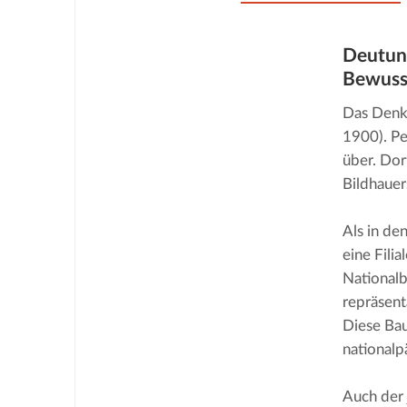
Deutung
Bewuss
Das Denkm
1900). Pe
über. Dor
Bildhauer
Als in de
eine Fili
Nationalb
repräsent
Diese Bau
national
Auch der 