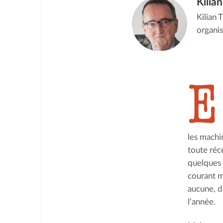
Kilian
Kilian 
organis
E
les machi
toute réce
quelques l
courant m
aucune, d
l’année.