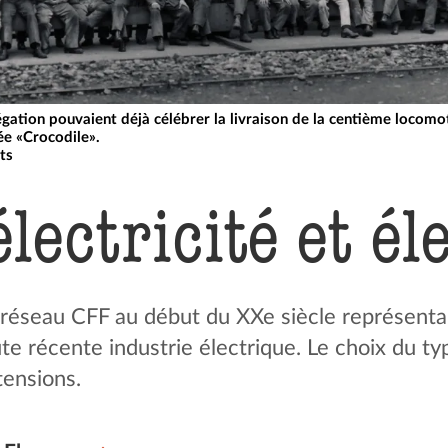
ation pouvaient déjà célébrer la livraison de la centième locomoti
e «Crocodile».
ts
électri­ci­té et é
du réseau CFF au début du XXe siècle représent
ute récente industrie électrique. Le choix du ty
tensions.