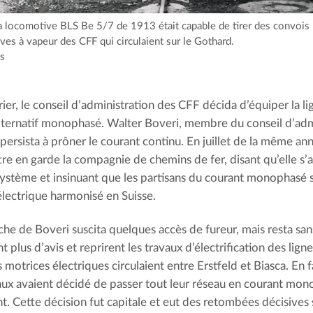
 la locomotive BLS Be 5/7 de 1913 était capable de tirer des convois 
ves à vapeur des CFF qui circulaient sur le Gothard.
ts
rier, le conseil d’administration des CFF décida d’équiper la 
lternatif monophasé. Walter Boveri, membre du conseil d’admi
persista à prôner le courant continu. En juillet de la même ann
re en garde la compagnie de chemins de fer, disant qu’elle s’ap
ystème et insinuant que les partisans du courant monophasé 
lectrique harmonisé en Suisse.
he de Boveri suscita quelques accès de fureur, mais resta san
t plus d’avis et reprirent les travaux d’électrification des li
 motrices électriques circulaient entre Erstfeld et Biasca. En f
aux avaient décidé de passer tout leur réseau en courant mo
t. Cette décision fut capitale et eut des retombées décisives 