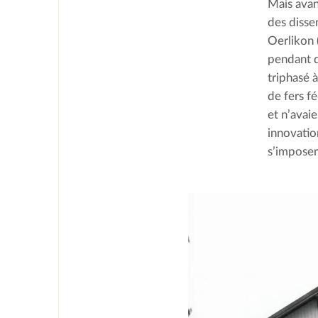
Mais avant
des disse
Oerlikon
pendant q
triphasé 
de fers f
et n’avai
innovatio
s’imposer