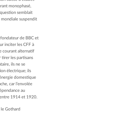
ourant monophasé,
a question semblait
e mondiale suspendit
ofondateur de BBC et
ur inciter les CFF à
 courant alternatif
 tirer les partisans
ire, ils ne se
ion électrique; ils
l’énergie domestique
che, car l’envolée
 dépendance au
a entre 1914 et 1920.
r le Gothard