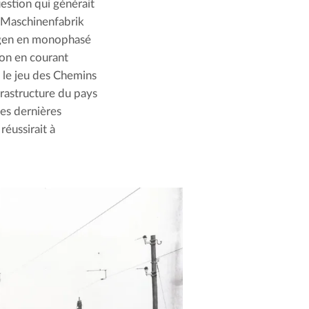
uestion qui générait
a Maschinenfabrik
ngen en monophasé
lon en courant
t le jeu des Chemins
frastructure du pays
es dernières
réussirait à