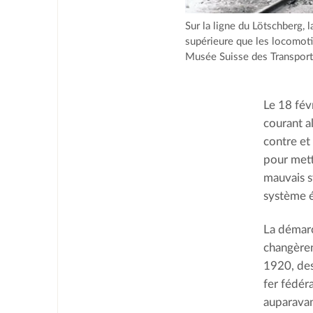
Sur la ligne du Lötschberg,
supérieure que les locomoti
Musée Suisse des Transpor
Le 18 fév
courant a
contre et 
pour mett
mauvais s
système é
La démarc
changèren
1920, des
fer fédér
auparavan