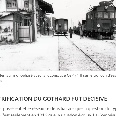
lternatif monophasé avec la locomotive Ce 4/4 II sur le tronçon d’e
ts
CTRIFICATION DU GOTHARD FUT DÉCISIVE
s passèrent et le réseau se densifia sans que la question du t
 C’est seulement en 1912 que la situation évolua. La Commiss