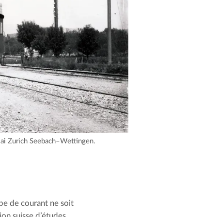
ssai Zurich Seebach–Wettingen.
ype de courant ne soit
ion suisse d’études