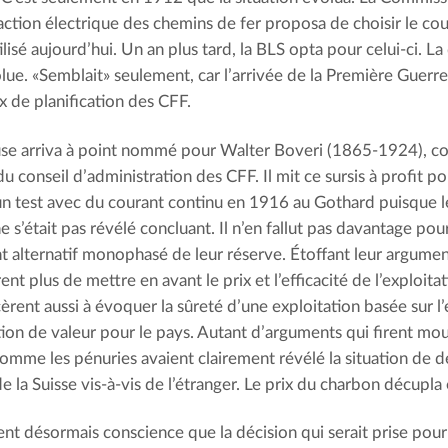
raction électrique des chemins de fer proposa de choisir le c
lisé aujourd’hui. Un an plus tard, la BLS opta pour celui-ci. L
lue. «Semblait» seulement, car l’arrivée de la Première Guerr
ux de planification des CFF.
se arriva à point nommé pour Walter Boveri (1865-1924), c
 conseil d’administration des CFF. Il mit ce sursis à profit po
 un test avec du courant continu en 1916 au Gothard puisque le
e s’était pas révélé concluant. Il n’en fallut pas davantage pour
t alternatif monophasé de leur réserve. Étoffant leur argumenta
nt plus de mettre en avant le prix et l’efficacité de l’exploitat
ent aussi à évoquer la sûreté d’une exploitation basée sur 
ation de valeur pour le pays. Autant d’arguments qui firent mou
comme les pénuries avaient clairement révélé la situation de
e la Suisse vis-à-vis de l’étranger. Le prix du charbon décupl
ent désormais conscience que la décision qui serait prise pou