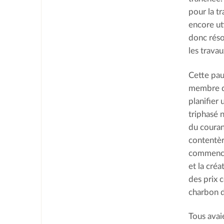
pour la t
encore uti
donc réso
les trava
Cette pau
membre du
planifier
triphasé n
du couran
contentère
commencèr
et la cré
des prix 
charbon d
Tous avai