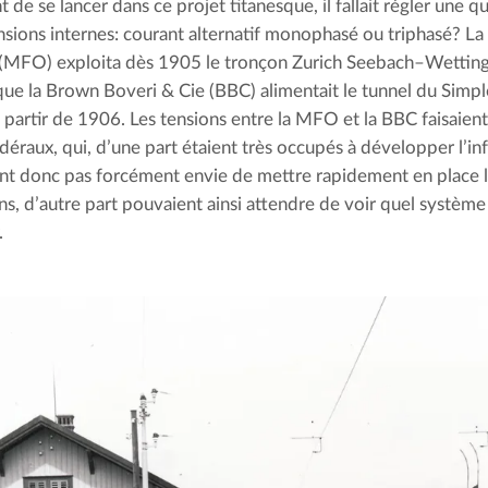
 de se lancer dans ce projet titanesque, il fallait régler une q
nsions internes: courant alternatif monophasé ou triphasé? L
 (MFO) exploita dès 1905 le tronçon Zurich Seebach–Wetti
ue la Brown Boveri & Cie (BBC) alimentait le tunnel du Simp
à partir de 1906. Les tensions entre la MFO et la BBC faisaien
édéraux, qui, d’une part étaient très occupés à développer l’in
ent donc pas forcément envie de mettre rapidement en place l
ns, d’autre part pouvaient ainsi attendre de voir quel système 
.