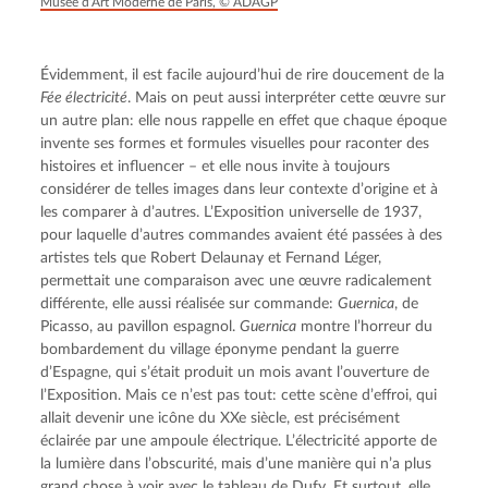
Musée d’Art Moderne de Paris, © ADAGP
Évidemment, il est facile aujourd’hui de rire doucement de la 
Fée électricité
. Mais on peut aussi interpréter cette œuvre sur 
un autre plan: elle nous rappelle en effet que chaque époque 
invente ses formes et formules visuelles pour raconter des 
histoires et influencer – et elle nous invite à toujours 
considérer de telles images dans leur contexte d’origine et à 
les comparer à d’autres. L’Exposition universelle de 1937, 
pour laquelle d’autres commandes avaient été passées à des 
artistes tels que Robert Delaunay et Fernand Léger, 
permettait une comparaison avec une œuvre radicalement 
différente, elle aussi réalisée sur commande: 
Guernica
, de 
Picasso, au pavillon espagnol. 
Guernica
 montre l’horreur du 
bombardement du village éponyme pendant la guerre 
d’Espagne, qui s’était produit un mois avant l’ouverture de 
l’Exposition. Mais ce n’est pas tout: cette scène d’effroi, qui 
allait devenir une icône du XXe siècle, est précisément 
éclairée par une ampoule électrique. L’électricité apporte de 
la lumière dans l’obscurité, mais d’une manière qui n’a plus 
grand chose à voir avec le tableau de Dufy. Et surtout, elle 