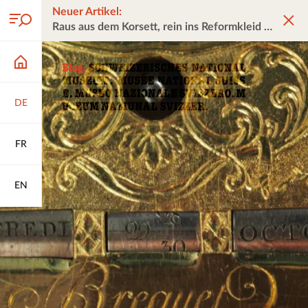
Neuer Artikel:
Raus aus dem Korsett, rein ins Reformkleid
DE
FR
EN