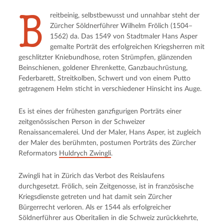
B
reitbeinig, selbstbewusst und unnahbar steht der
Zürcher Söldnerführer Wilhelm Frölich (1504–
1562) da. Das 1549 von Stadtmaler Hans Asper
gemalte Porträt des erfolgreichen Kriegsherren mit
geschlitzter Kniebundhose, roten Strümpfen, glänzenden
Beinschienen, goldener Ehrenkette, Ganzbauchrüstung,
Federbarett, Streitkolben, Schwert und von einem Putto
getragenem Helm sticht in verschiedener Hinsicht ins Auge.
Es ist eines der frühesten ganzfigurigen Porträts einer
zeitgenössischen Person in der Schweizer
Renaissancemalerei. Und der Maler, Hans Asper, ist zugleich
der Maler des berühmten, postumen Porträts des Zürcher
Reformators
Huldrych Zwingli
.
Zwingli hat in Zürich das Verbot des Reislaufens
durchgesetzt. Frölich, sein Zeitgenosse, ist in französische
Kriegsdienste getreten und hat damit sein Zürcher
Bürgerrecht verloren. Als er 1544 als erfolgreicher
Söldnerführer aus Oberitalien in die Schweiz zurückkehrte,