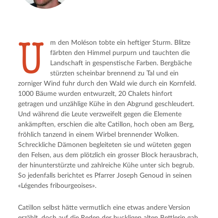
U
m den Moléson tobte ein heftiger Sturm. Blitze
färbten den Him­mel purpurn und tauchten die
Landschaft in ge­spenstische Farben. Bergbäche
stürzten schein­bar brennend zu Tal und ein
zorniger Wind fuhr durch den Wald wie durch ein Kornfeld.
1000 Bäume wurden entwurzelt, 20 Chalets hin­fort
getragen und unzählige Kühe in den Abgrund geschleudert.
Und während die Leute verzweifelt gegen die Elemente
ankämpften, erschien die alte Catillon, hoch oben am Berg,
fröhlich tanzend in einem Wirbel brennender Wolken.
Schreckli­che Dämonen begleiteten sie und wüteten gegen
den Felsen, aus dem plötzlich ein grosser Block herausbrach,
der hinunterstürzte und zahlreiche Kühe unter sich begrub.
So jedenfalls berichtet es Pfarrer Joseph Genoud in seinen
«Légendes fri­bourgeoises».
Catillon selbst hätte vermutlich eine etwas andere Version
erzählt, doch auf die Reden der buckligen alten Bettlerin gab