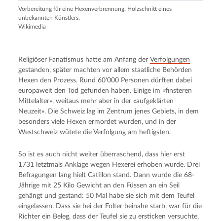
Vorbereitung für eine Hexenverbrennung. Holzschnitt eines
unbekannten Künstlers.
Wikimedia
Religiöser Fanatismus hatte am Anfang der
Verfolgungen
gestanden, später machten vor al­lem staatliche Behörden
Hexen den Prozess. Rund 60'000 Personen dürften dabei
europaweit den Tod gefunden haben. Einige im «finsteren
Mittelalter», weitaus mehr aber in der «aufgeklärten
Neuzeit». Die Schweiz lag im Zentrum jenes Gebiets, in dem
besonders viele Hexen ermordet wurden, und in der
Westschweiz wütete die Verfolgung am heftigsten.
So ist es auch nicht weiter überraschend, dass hier erst
1731 letztmals Anklage wegen Hexerei erhoben wurde. Drei
Befragungen lang hielt Catil­lon stand. Dann wurde die 68-
Jährige mit 25 Kilo Gewicht an den Füssen an ein Seil
gehängt und gestand: 50 Mal habe sie sich mit dem Teufel
eingelassen. Dass sie bei der Folter beinahe starb, war für die
Richter ein Beleg, dass der Teufel sie zu ersticken versuchte,