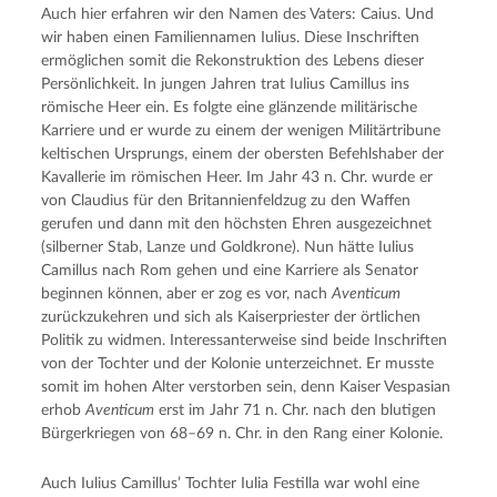
Auch hier erfahren wir den Namen des Vaters: Caius. Und
wir haben einen Familiennamen Iulius. Diese Inschriften
ermöglichen somit die Rekonstruktion des Lebens dieser
Persönlichkeit. In jungen Jahren trat Iulius Camillus ins
römische Heer ein. Es folgte eine glänzende militärische
Karriere und er wurde zu einem der wenigen Militärtribune
keltischen Ursprungs, einem der obersten Befehlshaber der
Kavallerie im römischen Heer. Im Jahr 43 n. Chr. wurde er
von Claudius für den Britannienfeldzug zu den Waffen
gerufen und dann mit den höchsten Ehren ausgezeichnet
(silberner Stab, Lanze und Goldkrone). Nun hätte Iulius
Camillus nach Rom gehen und eine Karriere als Senator
beginnen können, aber er zog es vor, nach
Aventicum
zurückzukehren und sich als Kaiserpriester der örtlichen
Politik zu widmen. Interessanterweise sind beide Inschriften
von der Tochter und der Kolonie unterzeichnet. Er musste
somit im hohen Alter verstorben sein, denn Kaiser Vespasian
erhob
Aventicum
erst im Jahr 71 n. Chr. nach den blutigen
Bürgerkriegen von 68–69 n. Chr. in den Rang einer Kolonie.
Auch Iulius Camillus’ Tochter Iulia Festilla war wohl eine