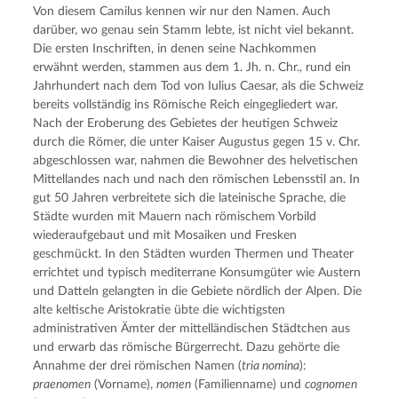
Von diesem Camilus kennen wir nur den Namen. Auch
darüber, wo genau sein Stamm lebte, ist nicht viel bekannt.
Die ersten Inschriften, in denen seine Nachkommen
erwähnt werden, stammen aus dem 1. Jh. n. Chr., rund ein
Jahrhundert nach dem Tod von Iulius Caesar, als die Schweiz
bereits vollständig ins Römische Reich eingegliedert war.
Nach der Eroberung des Gebietes der heutigen Schweiz
durch die Römer, die unter Kaiser Augustus gegen 15 v. Chr.
abgeschlossen war, nahmen die Bewohner des helvetischen
Mittellandes nach und nach den römischen Lebensstil an. In
gut 50 Jahren verbreitete sich die lateinische Sprache, die
Städte wurden mit Mauern nach römischem Vorbild
wiederaufgebaut und mit Mosaiken und Fresken
geschmückt. In den Städten wurden Thermen und Theater
errichtet und typisch mediterrane Konsumgüter wie Austern
und Datteln gelangten in die Gebiete nördlich der Alpen. Die
alte keltische Aristokratie übte die wichtigsten
administrativen Ämter der mittelländischen Städtchen aus
und erwarb das römische Bürgerrecht. Dazu gehörte die
Annahme der drei römischen Namen (
tria nomina
):
praenomen
(Vorname),
nomen
(Familienname) und
cognomen