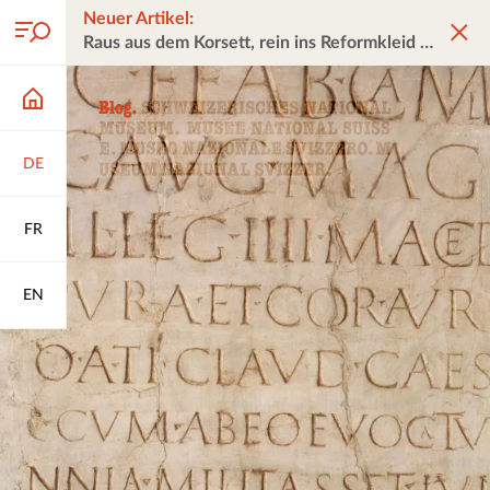
Neuer Artikel:
Raus aus dem Korsett, rein ins Reformkleid
DE
FR
EN