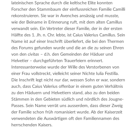
lateinischen Sprache durch die keltische Elite konnten
Forscher den Stammbaum der einflussreichen Familie Camilli
rekonstruieren. Sie war in Avenches ansässig und musste,
wie der Beiname in Erinnerung ruft, mit dem alten Camillus
verwandt sein. Ein Vertreter dieser Familie, der in der ersten
Hälfte des 1. Jh. n. Chr. lebte, ist Caius Valerius Camillus. Sein
Name ist auf einer Inschrift überliefert, die bei den Thermen
des Forums gefunden wurde und die an die zu seinen Ehren
von den
civitas
– d.h. den Gemeinden der Häduer und
Helvetier – durchgeführten Trauerfeiern erinnert.
Interessanterweise wurde der Wille des Verstorbenen von
einer Frau vollstreckt, vielleicht seiner Nichte Iulia Festilla.
Die Inschrift legt nicht nur dar, wessen Sohn er war, sondern
auch, dass Caius Valerius offenbar in einem guten Verhältnis
zu den Häduern und Helvetiern stand, also zu den beiden
Stämmen in den Gebieten südlich und nördlich des Jougne-
Passes. Sein Name verrät uns ausserdem, dass dieser Zweig
der Familie schon früh romanisiert wurde. Ab der Kaiserzeit
verwendeten die Auswärtigen oft den Familiennamen des
herrschenden Kaisers.