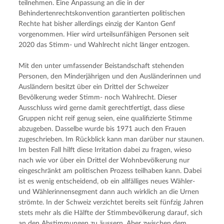
teilnehmen. Eine Anpassung an die in der 
Behindertenrechtskonvention garantierten politischen 
Rechte hat bisher allerdings einzig der Kanton Genf 
vorgenommen. Hier wird urteilsunfähigen Personen seit 
2020 das Stimm- und Wahlrecht nicht länger entzogen.
Mit den unter umfassender Beistandschaft stehenden 
Personen, den Minderjährigen und den Ausländerinnen und 
Ausländern besitzt über ein Drittel der Schweizer 
Bevölkerung weder Stimm- noch Wahlrecht. Dieser 
Ausschluss wird gerne damit gerechtfertigt, dass diese 
Gruppen nicht reif genug seien, eine qualifizierte Stimme 
abzugeben. Dasselbe wurde bis 1971 auch den Frauen 
zugeschrieben. Im Rückblick kann man darüber nur staunen. 
Im besten Fall hilft diese Irritation dabei zu fragen, wieso 
nach wie vor über ein Drittel der Wohnbevölkerung nur 
eingeschränkt am politischen Prozess teilhaben kann. Dabei 
ist es wenig entscheidend, ob ein allfälliges neues Wähler- 
und Wählerinnensegment dann auch wirklich an die Urnen 
strömte. In der Schweiz verzichtet bereits seit fünfzig Jahren 
stets mehr als die Hälfte der Stimmbevölkerung darauf, sich 
an den Abstimmungen zu äussern. Aber zwischen dem 