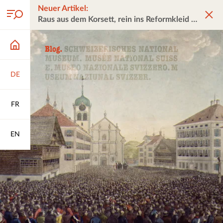
Neuer Artikel:
Raus aus dem Korsett, rein ins Reformkleid
DE
FR
EN