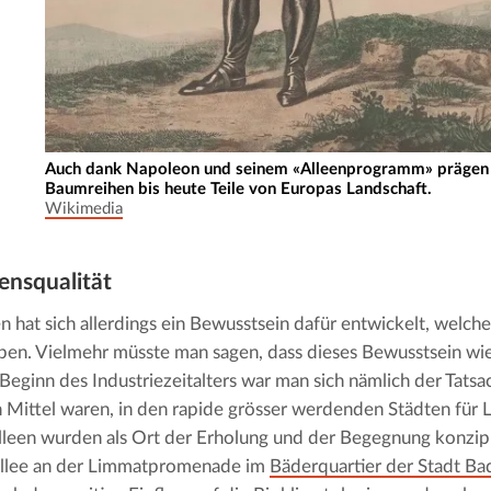
Auch dank Napoleon und seinem «Alleenprogramm» prägen
Baumreihen bis heute Teile von Europas Landschaft.
Wikimedia
ns­qua­li­tät
n hat sich allerdings ein Bewusstsein dafür entwickelt, welche
ben. Vielmehr müsste man sagen, dass dieses Bewusstsein wied
Beginn des Industriezeitalters war man sich nämlich der Tatsa
n Mittel waren, in den rapide grösser werdenden Städten für L
lleen wurden als Ort der Erholung und der Begegnung konzipie
allee an der Limmatpromenade im 
Bäderquartier der Stadt Ba