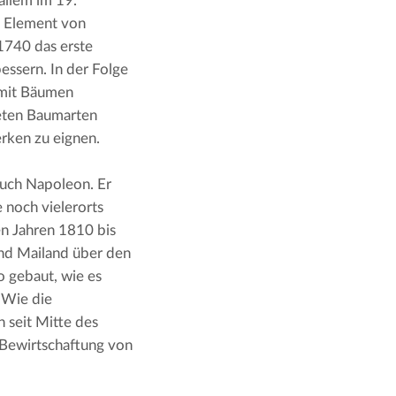
allem im 19. 
s Element von 
740 das erste 
ssern. In der Folge 
 mit Bäumen 
eten Baumarten 
erken zu eignen.
auch Napoleon. Er 
 noch vielerorts 
n Jahren 1810 bis 
nd Mailand über den 
 gebaut, wie es 
 Wie die 
 seit Mitte des 
 Bewirtschaftung von 