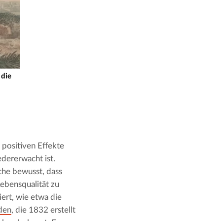
 die
 positiven Effekte 
ererwacht ist. 
che bewusst, dass 
ebensqualität zu 
rt, wie etwa die 
den
, die 1832 erstellt 