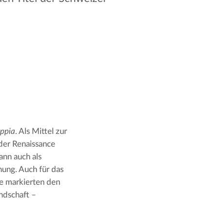
Appia
. Als Mittel zur 
der Renaissance 
dann auch als 
ung. Auch für das 
 markierten den 
ndschaft – 