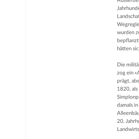
Ausserdem
Jahrhunde
Landschaf
Wegreglem
wurden zu
bepflanzt
hätten si
Die milit
zog ein 
«
prägt, ab
1820, als
Simplonpa
damals in
Alleenbäu
20. Jahrh
Landwirts