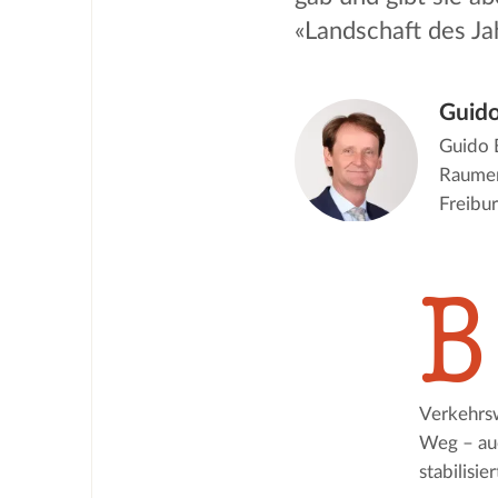
«Landschaft des Ja
Guid
Guido 
Raumen
Freibu
B
Verkehrsw
Weg – auc
stabilisi