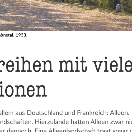
hônetal, 1933.
ei­hen mit viel
ionen
allem aus Deutschland und Frankreich: Alleen
andschaften. Hierzulande hatten Alleen zwar n
ber dennoch. Eine Alleenlandschaft trägt sogar 