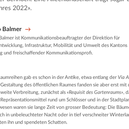
hres 2022».
o Balmer
Balmer ist Kommunikationsbeauftragter der Direktion für
twicklung, Infrastruktur, Mobilität und Umwelt des Kantons
rg und freischaffender Kommunikationsprofi.
aumreihen gab es schon in der Antike, etwa entlang der 
Via 
Gestaltung des öffentlichen Raumes fanden sie aber erst mit 
weite Verbreitung, zunächst als 
«Requisit des Gartenraums»
, 
Repräsentationsmittel rund um Schlösser und in der Stadtplan
esen waren sie lange Zeit von grosser Bedeutung: Die Bäume
h in unbeleuchteter Nacht oder in tief verschneiter Winterla
erten ihn und spendeten Schatten.