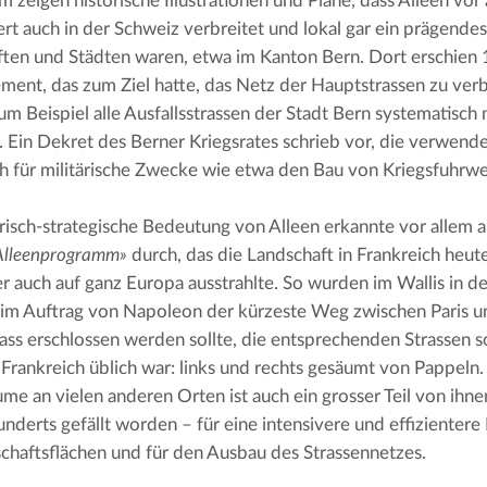
 zeigen historische Illustrationen und Pläne, dass Alleen vor 
rt auch in der Schweiz verbreitet und lokal gar ein prägende
ten und Städten waren, etwa im Kanton Bern. Dort erschien 1
ent, das zum Ziel hatte, das Netz der Hauptstrassen zu verbe
m Beispiel alle Ausfallsstrassen der Stadt Bern systematisch
. Ein Dekret des Berner Kriegsrates schrieb vor, die verwend
ch für militärische Zwecke wie etwa den Bau von Kriegsfuhrw
ärisch-strategische Bedeutung von Alleen erkannte vor allem 
Alleenprogramm»
 durch, das die Landschaft in Frankreich heute
er auch auf ganz Europa ausstrahlte. So wurden im Wallis in de
 im Auftrag von Napoleon der kürzeste Weg zwischen Paris u
ss erschlossen werden sollte, die entsprechenden Strassen so
 Frankreich üblich war: links und rechts gesäumt von Pappeln.
me an vielen anderen Orten ist auch ein grosser Teil von ihnen
underts gefällt worden – für eine intensivere und effizientere
chaftsflächen und für den Ausbau des Strassennetzes.