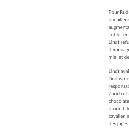
Pour Rudol
par aille
augmentait
Tobler en
Lindt ref
déménagea
miel et d
Lindt ava
l’industri
responsab
Zurich et
chocolate
produit, 
cavalier,
des juges