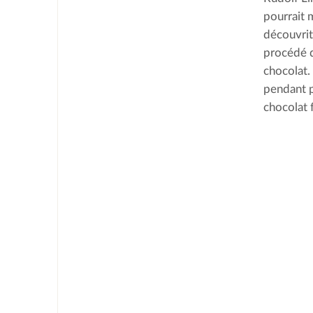
pourrait m
découvrit
procédé d
chocolat.
pendant p
chocolat 