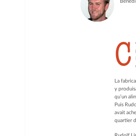
Benedik
C
La fabric
y produis
qu’un ali
Puis Rudo
avait ach
quartier 
Rudolf Li