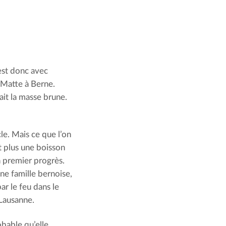
’est donc avec
a Matte à Berne.
ait la masse brune.
e. Mais ce que l’on
it plus une boisson
n premier progrès.
ne famille bernoise,
r le feu dans le
 Lausanne.
obable qu’elle