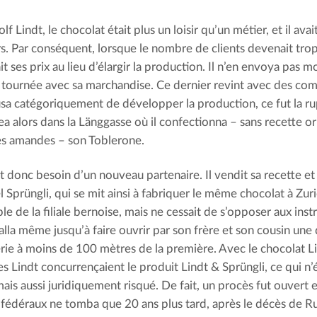
f Lindt, le chocolat était plus un loisir qu’un métier, et il ava
urs. Par conséquent, lorsque le nombre de clients devenait trop
 ses prix au lieu d’élargir la production. Il n’en envoya pas m
 tournée avec sa marchandise. Ce dernier revint avec des co
usa catégoriquement de développer la production, ce fut la ru
 alors dans la Länggasse où il confectionna – sans recette or
es amandes – son Toblerone.
it donc besoin d’un nouveau partenaire. Il vendit sa recette e
el Sprüngli, qui se mit ainsi à fabriquer le même chocolat à Zuri
le de la filiale bernoise, mais ne cessait de s’opposer aux ins
 alla même jusqu’à faire ouvrir par son frère et son cousin un
rie à moins de 100 mètres de la première. Avec le chocolat Lin
les Lindt concurrençaient le produit Lindt & Sprüngli, ce qui n
 mais aussi juridiquement risqué. De fait, un procès fut ouvert
 fédéraux ne tomba que 20 ans plus tard, après le décès de Ru