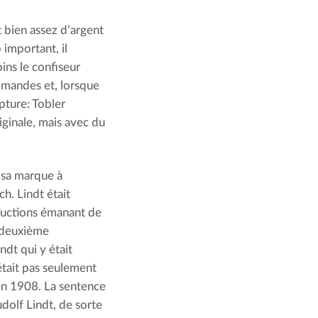
it bien assez d’argent
 important, il
oins le confiseur
mmandes et, lorsque
pture: Tobler
iginale, mais avec du
t sa marque à
ch. Lindt était
tructions émanant de
e deuxième
dt qui y était
’était pas seulement
 en 1908. La sentence
dolf Lindt, de sorte