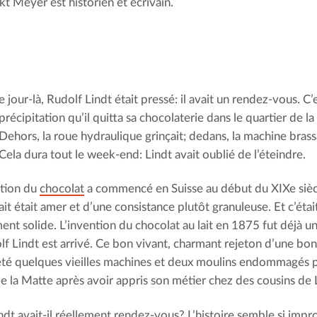
t Meyer est historien et écrivain.
e jour-là, Rudolf Lindt était pressé: il avait un rendez-vous. C
précipitation qu’il quitta sa chocolaterie dans le quartier de l
Dehors, la roue hydraulique grinçait; dedans, la machine brass
Cela dura tout le week-end: Lindt avait oublié de l’éteindre.
ation du
chocolat
a commencé en Suisse au début du XIXe siècl
ait était amer et d’une consistance plutôt granuleuse. Et c’éta
ment solide. L’invention du chocolat au lait en 1875 fut déjà u
lf Lindt est arrivé. Ce bon vivant, charmant rejeton d’une bon
eté quelques vieilles machines et deux moulins endommagés pa
de la Matte après avoir appris son métier chez des cousins de
ndt avait-il réellement rendez-vous? L’histoire semble si impr