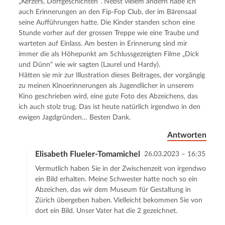
„Kerzers, Dorfgeschichten“. Nebst vielem andern habe ich
auch Erinnerungen an den Fip-Fop Club, der im Bärensaal
seine Aufführungen hatte. Die Kinder standen schon eine
Stunde vorher auf der grossen Treppe wie eine Traube und
warteten auf Einlass. Am besten in Erinnerung sind mir
immer die als Höhepunkt am Schlussgezeigten Filme „Dick
und Dünn“ wie wir sagten (Laurel und Hardy).
Hätten sie mir zur Illustration dieses Beitrages, der vorgängig
zu meinen Kinoerinnerungen als Jugendlicher in unserem
Kino geschrieben wird, eine gute Foto des Abzeichens, das
ich auch stolz trug. Das ist heute natürlich irgendwo in den
ewigen Jagdgründen… Besten Dank.
Antworten
Elisabeth Flueler-Tomamichel
26.03.2023 – 16:35
Vermutlich haben Sie in der Zwischenzeit von irgendwo
ein Bild erhalten. Meine Schwester hatte noch so ein
Abzeichen, das wir dem Museum für Gestaltung in
Zürich übergeben haben. Vielleicht bekommen Sie von
dort ein Bild. Unser Vater hat die 2 gezeichnet.