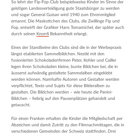
So lehrt der Fip-Fop-Club beispielsweise Kinder im Sinne der
geistigen Landesverteidigung gute Staatsbürger zu werden
und sogar General Guisan wird 1940 zum Ehrenmitglied
ernannt. Die Maskottchen des Clubs, die Zwillinge Fip und
Fop, entwirft der Grafiker Hans Tomamichel, der später auch
durch seinen
Knorrli
Bekanntheit erlangt.
Eines der Standbeine des Clubs sind die in der Werbepraxis
längst etablierten Sammelbildchen. Nestlé mit den
fusionierten Schokoladenfirmen Peter, Kohler und Cailler
legen ihren Schokoladen kleine, bunte Bildchen bei, die in
äusserst aufwändig gestaltete Sammelalben eingeklebt
werden können. Namhafte Autoren und Gestalter werden
verpflichtet, Texte und Sujets für diese Bilderalben zu
gestalten. Die Bildchen werden – wie heute die Panini-
Bildchen – fiebrig auf den Pausenplätzen gehandelt und
getauscht.
Für einen Franken erhalten die Kinder die Mitgliedschaft per
Abzeichen und damit Zutritt zu den Filmnachmittagen, die in
verschiedenen Gemeinden der Schweiz stattfinden. Drei