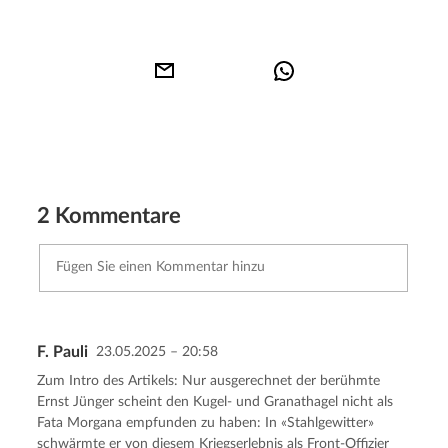
2 Kommentare
F. Pauli
23.05.2025 – 20:58
Kommentar senden
Abbrechen
Zum Intro des Artikels: Nur ausgerechnet der berühmte
Ernst Jünger scheint den Kugel- und Granathagel nicht als
Fata Morgana empfunden zu haben: In «Stahlgewitter»
schwärmte er von diesem Kriegserlebnis als Front-Offizier