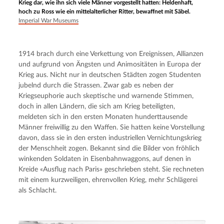
Krieg dar, wie ihn sich viele Männer vorgestellt hatten: Heldenhaft,
hoch zu Ross wie ein mittelalterlicher Ritter, bewaffnet mit Säbel.
Imperial War Museums
1914 brach durch eine Verkettung von Ereignissen, Allianzen 
und aufgrund von Ängsten und Animositäten in Europa der 
Krieg aus. Nicht nur in deutschen Städten zogen Studenten 
jubelnd durch die Strassen. Zwar gab es neben der 
Kriegseuphorie auch skeptische und warnende Stimmen, 
doch in allen Ländern, die sich am Krieg beteiligten, 
meldeten sich in den ersten Monaten hunderttausende 
Männer freiwillig zu den Waffen. Sie hatten keine Vorstellung 
davon, dass sie in den ersten industriellen Vernichtungskrieg 
der Menschheit zogen. Bekannt sind die Bilder von fröhlich 
winkenden Soldaten in Eisenbahnwaggons, auf denen in 
Kreide «Ausflug nach Paris» geschrieben steht. Sie rechneten 
mit einem kurzweiligen, ehrenvollen Krieg, mehr Schlägerei 
als Schlacht.