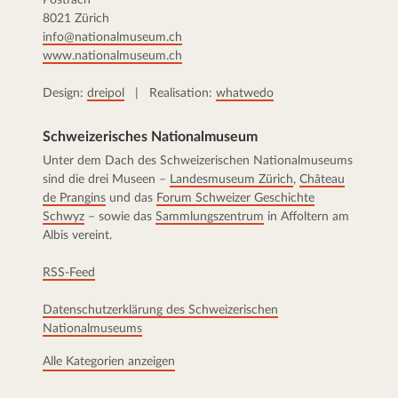
Postfach
8021 Zürich
info@nationalmuseum.ch
www.nationalmuseum.ch
Design:
dreipol
| Realisation:
whatwedo
Schweizerisches Nationalmuseum
Unter dem Dach des Schweizerischen Nationalmuseums
sind die drei Museen –
Landesmuseum Zürich
,
Château
de Prangins
und das
Forum Schweizer Geschichte
Schwyz
– sowie das
Sammlungszentrum
in Affoltern am
Albis vereint.
RSS-Feed
Datenschutzerklärung des Schweizerischen
Nationalmuseums
Alle Kategorien anzeigen