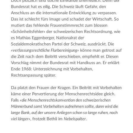
Doch plötzlich sind solche Einwände unerheblich. Denn der 
Bundesrat hat es eilig. Die Schweiz läuft Gefahr, den 
Anschluss an die internationale Entwicklung zu verpassen. 
Das ist schlecht fürs Image und schadet der Wirtschaft. So 
mutiert das fehlende Frauenstimmrecht zum blossen 
«Schönheitsfehler» der schweizerischen Rechtsordnung, wie 
es Mathias Eggenberger, Nationalrat der 
Sozialdemokratischen Partei der Schweiz, ausdrückt. Die 
«verfassungsrechtliche Flurbereinigung»
 könne man getrost auf 
die Zeit nach dem Beitritt verschieben, empfiehlt er. Diesen 
Vorschlag nimmt der Bundesrat mit Handkuss an. Er erklärt 
Ende 1968: Unterzeichnung mit Vorbehalten, 
Rechtsanpassung später.
Da platzt den Frauen der Kragen. Ein Beitritt mit Vorbehalten 
käme einer Pervertierung der Menschenrechtsidee gleich. 
Falls 
«die Menschenrechtskonvention den schweizerischen 
Männerbund samt Vorbehalten aufnehmen sollte, dann wird die 
lange Bank, auf der unsere Anliegen schon so lange ruhen, noch 
viel länger»
, frotzelt Bethli im 
Nebelspalter
.