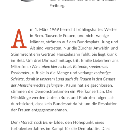
Freiburg.
A
m 1. März 1969 herrscht frühlingshaftes Wetter 
in Bern. Tausende Frauen, und nicht wenige 
Männer, strömen auf den Bundesplatz. Jung und 
Alt sind vertreten. Nur die Zürcher Anwältin und 
Stimmrechtlerin Gertrud Heinzelmann fehlt. Sie liegt krank 
im Bett. Um drei Uhr nachmittags tritt Emilie Lieberherr ans 
Mikrofon. 
«Wir stehen hier nicht als Bittende, sondern als 
Fordernde»
, ruft sie in die Menge und verlangt 
«sofortige 
Schritte, damit in unserem Land auch die Frauen in den Genuss 
der Menschenrechte gelangen»
. Kaum hat sie geschlossen, 
stimmen die Demonstrantinnen ein Pfeifkonzert an. Die 
Missklänge werden lauter. «Buhs und Pfuirufe» folgen, als 
durchsickert, dass kein Bundesrat da ist, um die Resolution 
der Frauen entgegenzunehmen.
Der 
«Marsch nach Bern»
 bildet den Höhepunkt eines 
turbulenten Jahres im Kampf für die Demokratie. Dass 