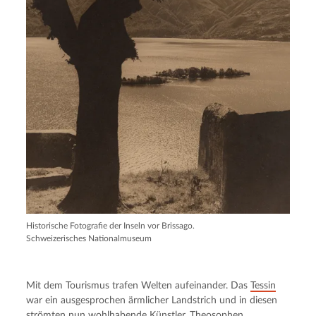
Historische Fotografie der Inseln vor Brissago.
Schweizerisches Nationalmuseum
Mit dem Tourismus trafen Welten aufeinander. Das
Tessin
war ein ausgesprochen ärmlicher Landstrich und in diesen
strömten nun wohlhabende Künstler, Theosophen,