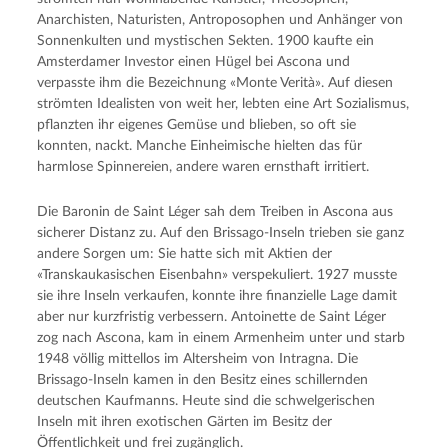
Anarchisten, Naturisten, Antroposophen und Anhänger von
Sonnenkulten und mystischen Sekten. 1900 kaufte ein
Amsterdamer Investor einen Hügel bei Ascona und
verpasste ihm die Bezeichnung «Monte Verità». Auf diesen
strömten Idealisten von weit her, lebten eine Art Sozialismus,
pflanzten ihr eigenes Gemüse und blieben, so oft sie
konnten, nackt. Manche Einheimische hielten das für
harmlose Spinnereien, andere waren ernsthaft irritiert.
Die Baronin de Saint Léger sah dem Treiben in Ascona aus
sicherer Distanz zu. Auf den Brissago-Inseln trieben sie ganz
andere Sorgen um: Sie hatte sich mit Aktien der
«Transkaukasischen Eisenbahn» verspekuliert. 1927 musste
sie ihre Inseln verkaufen, konnte ihre finanzielle Lage damit
aber nur kurzfristig verbessern. Antoinette de Saint Léger
zog nach Ascona, kam in einem Armenheim unter und starb
1948 völlig mittellos im Altersheim von Intragna. Die
Brissago-Inseln kamen in den Besitz eines schillernden
deutschen Kaufmanns. Heute sind die schwelgerischen
Inseln mit ihren exotischen Gärten im Besitz der
Öffentlichkeit und frei zugänglich.