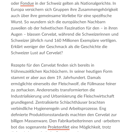
oder 
Fondue
 in der Schweiz gelten als Nationalgerichte. In 
Europa versichern sich Gruppen ihre Zusammengehörigkeit 
auch über ihre gemeinsame Vorliebe für eine spezifische 
Wurst. So wundern sich die europäischen Nachbarn 
zuweilen ob der helvetischen Faszination für den – in ihren 
Augen – blassen Cervelat, während die Schweizerinnen und 
Schweizer jährlich rund 160 Millionen Exemplare vertilgen. 
Erklärt weniger der Geschmack als die Geschichte die 
Schweizer Lust auf Cervelat?
Rezepte für den Cervelat finden sich bereits in 
frühneuzeitlichen Kochbüchern. In seiner heutigen Form 
stammt er aber aus dem 19. Jahrhundert. Damals 
ermöglichte einerseits der Fleischwolf, die Füllmasse feiner 
zu zerhacken. Andererseits transformierten die 
Industrialisierung und Urbanisierung die Fleischwirtschaft 
grundlegend. Zentralisierte Schlachthäuser brachten 
verbindliche Hygieneregeln und Arbeitsprozesse. Eng 
definierte Produktionsstandards machten den Cervelat zur 
billigen Massenware. Den Fabrikarbeiterinnen und -arbeitern 
bot das sogenannte 
Proletenfilet
 eine Möglichkeit, trotz 