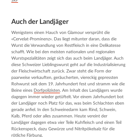
SRF
Auch der Landjäger
Wenigstens einen Hauch von Glamour versprüht die 
«Cervelat-Prominenz». Das liegt mitunter daran, dass die 
Wurst die Verwandlung von Restfleisch in eine Delikatesse 
schafft. Wie bei den meisten nationalen und regionalen 
Wurstspezialitäten zeigt sich das auch beim Landjäger. Auch 
diese Schweizer Lieblingswurst geht auf die Industrialisierung 
der Fleischwirtschaft zurück. Zwar steht die Form der 
paarweise verkauften, geräucherten, viereckig gepressten 
Rohwurst seit dem 19. Jahrhundert fest und stramm wie die 
Beine eines 
Dorfpolizisten
. Am Inhalt des Landjägers wurde 
dagegen immer wieder getüftelt. Vor einem Jahrhundert bot 
der Landjäger noch Platz für das, was beim Schlachten eben 
gerade anfiel. In den Schweinedarm kam Rind, Schwein, 
Kalb, Pferd oder alles zusammen. Heute vereint der 
Landjäger dagegen etwa vier Teile Kuhfleisch und einen Teil 
Rückenspeck, dazu Gewürze und Nitritpökelsalz für die 
rötliche Färbung.