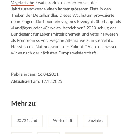
Vegetarische
 Ersatzprodukte eroberten seit der 
Jahrtausendwende einen immer grösseren Platz in den 
Theken der Detailhändler. Dieses Wachstum provozierte 
neue Fragen: Darf man ein veganes Erzeugnis überhaupt als 
«Landjäger» oder «Cervelat» bezeichnen? 2020 schlug das 
Bundesamt für Lebensmittelsicherheit und Veterinärwesen 
als Kompromiss vor: «vegane Alternative zum Cervelat». 
Heisst so die Nationalwurst der Zukunft? Vielleicht wissen 
wir es nach der nächsten Europameisterschaft.
Publiziert am:
16.04.2021
Aktualisiert am:
17.12.2025
Mehr zu:
20./21. Jhd
Wirtschaft
Soziales