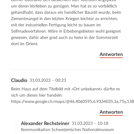
Berner Oberland sich tatsächlich den Touristen angepasst –
um deren Vorlieben zu genügen. Man hat es so vorbildlich
gehandhabt, dass daraus ein handlicher Baustil wurde, beim
Zementmangel in den letzten Kriegen leichter zu errichten,
mit der industriellen Fertigung leicht zu bauen im
Selfmadeverfahren. Wäre in Erbebengebieten wohl geeignet
gewesen, dafür aber grad auch zu heiss in der Sommerzeit
dort im Orient.
Antworten
Claudio
31.03.2023 – 00:23
Beim Haus auf dem Titelbild mit «Ort unbekannt» dürfte es
sich um dieses hier handeln:
https://www.google.ch/maps/@46.4060595,6.9334035,3a,75y,1
Antworten
Alexander Rechsteiner
31.03.2023 – 10:18
Kommunikation Schweizerisches Nationalmuseum