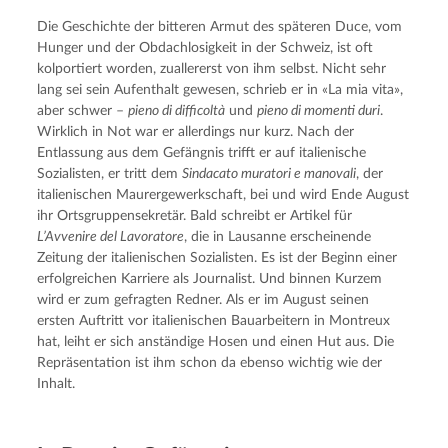
Die Geschichte der bitteren Armut des späteren Duce, vom 
Hunger und der Obdachlosigkeit in der Schweiz, ist oft 
kolportiert worden, zuallererst von ihm selbst. Nicht sehr 
lang sei sein Aufenthalt gewesen, schrieb er in «La mia vita», 
aber schwer – 
pieno di difficoltà
 und 
pieno di momenti duri
. 
Wirklich in Not war er allerdings nur kurz. Nach der 
Entlassung aus dem Gefängnis trifft er auf italienische 
Sozialisten, er tritt dem 
Sindacato muratori e manovali
, der 
italienischen Maurergewerkschaft, bei und wird Ende August 
ihr Ortsgruppensekretär. Bald schreibt er Artikel für 
L’Avvenire del Lavoratore
, die in Lausanne erscheinende 
Zeitung der italienischen Sozialisten. Es ist der Beginn einer 
erfolgreichen Karriere als Journalist. Und binnen Kurzem 
wird er zum gefragten Redner. Als er im August seinen 
ersten Auftritt vor italienischen Bauarbeitern in Montreux 
hat, leiht er sich anständige Hosen und einen Hut aus. Die 
Repräsentation ist ihm schon da ebenso wichtig wie der 
Inhalt.