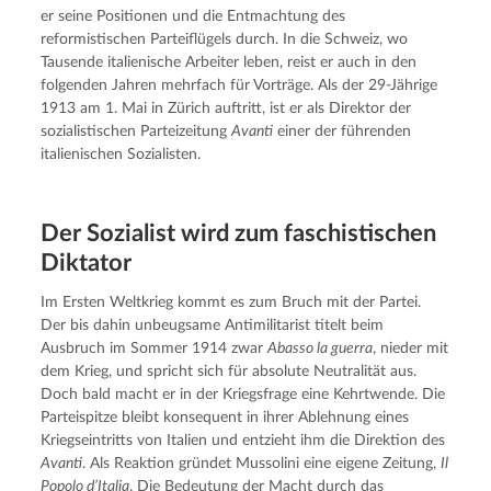
er seine Positionen und die Entmachtung des 
reformistischen Parteiflügels durch. In die Schweiz, wo 
Tausende italienische Arbeiter leben, reist er auch in den 
folgenden Jahren mehrfach für Vorträge. Als der 29-Jährige 
1913 am 1. Mai in Zürich auftritt, ist er als Direktor der 
sozialistischen Parteizeitung 
Avanti
 einer der führenden 
italienischen Sozialisten.
Der Sozialist wird zum faschis­ti­schen
Diktator
Im Ersten Weltkrieg kommt es zum Bruch mit der Partei. 
Der bis dahin unbeugsame Antimilitarist titelt beim 
Ausbruch im Sommer 1914 zwar 
Abasso la guerra
, nieder mit 
dem Krieg, und spricht sich für absolute Neutralität aus. 
Doch bald macht er in der Kriegsfrage eine Kehrtwende. Die 
Parteispitze bleibt konsequent in ihrer Ablehnung eines 
Kriegseintritts von Italien und entzieht ihm die Direktion des 
Avanti
. Als Reaktion gründet Mussolini eine eigene Zeitung, 
Il 
Popolo d’Italia
. Die Bedeutung der Macht durch das 