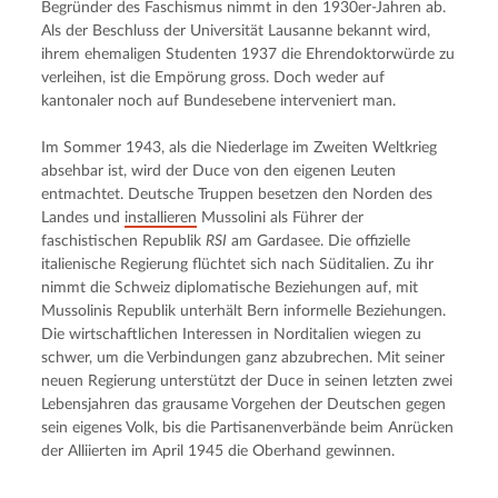
Begründer des Faschismus nimmt in den 1930er-Jahren ab. 
Als der Beschluss der Universität Lausanne bekannt wird, 
ihrem ehemaligen Studenten 1937 die Ehrendoktorwürde zu 
verleihen, ist die Empörung gross. Doch weder auf 
kantonaler noch auf Bundesebene interveniert man.
Im Sommer 1943, als die Niederlage im Zweiten Weltkrieg 
absehbar ist, wird der Duce von den eigenen Leuten 
entmachtet. Deutsche Truppen besetzen den Norden des 
Landes und 
installieren
 Mussolini als Führer der 
faschistischen Republik 
RSI
 am Gardasee. Die offizielle 
italienische Regierung flüchtet sich nach Süditalien. Zu ihr 
nimmt die Schweiz diplomatische Beziehungen auf, mit 
Mussolinis Republik unterhält Bern informelle Beziehungen. 
Die wirtschaftlichen Interessen in Norditalien wiegen zu 
schwer, um die Verbindungen ganz abzubrechen. Mit seiner 
neuen Regierung unterstützt der Duce in seinen letzten zwei 
Lebensjahren das grausame Vorgehen der Deutschen gegen 
sein eigenes Volk, bis die Partisanenverbände beim Anrücken 
der Alliierten im April 1945 die Oberhand gewinnen.