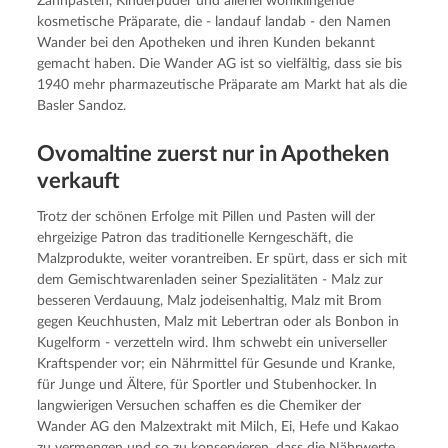
Zahnpasten, Kinderpuder und allerlei wohlklingende
kosmetische Präparate, die - landauf landab - den Namen
Wander bei den Apotheken und ihren Kunden bekannt
gemacht haben. Die Wander AG ist so vielfältig, dass sie bis
1940 mehr pharmazeutische Präparate am Markt hat als die
Basler Sandoz.
Ovomaltine zuerst nur in Apotheken
verkauft
Trotz der schönen Erfolge mit Pillen und Pasten will der
ehrgeizige Patron das traditionelle Kerngeschäft, die
Malzprodukte, weiter vorantreiben. Er spürt, dass er sich mit
dem Gemischtwarenladen seiner Spezialitäten - Malz zur
besseren Verdauung, Malz jodeisenhaltig, Malz mit Brom
gegen Keuchhusten, Malz mit Lebertran oder als Bonbon in
Kugelform - verzetteln wird. Ihm schwebt ein universeller
Kraftspender vor; ein Nährmittel für Gesunde und Kranke,
für Junge und Ältere, für Sportler und Stubenhocker. In
langwierigen Versuchen schaffen es die Chemiker der
Wander AG den Malzextrakt mit Milch, Ei, Hefe und Kakao