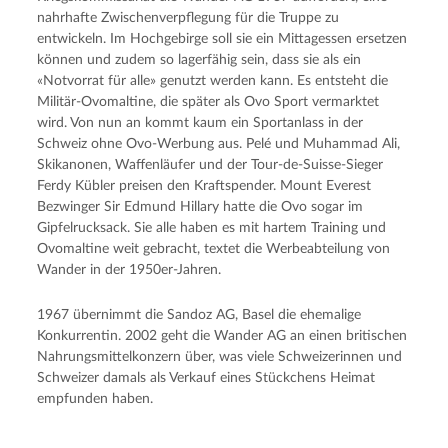
nahrhafte Zwischenverpflegung für die Truppe zu
entwickeln. Im Hochgebirge soll sie ein Mittagessen ersetzen
können und zudem so lagerfähig sein, dass sie als ein
«Notvorrat für alle» genutzt werden kann. Es entsteht die
Militär-Ovomaltine, die später als Ovo Sport vermarktet
wird. Von nun an kommt kaum ein Sportanlass in der
Schweiz ohne Ovo-Werbung aus. Pelé und Muhammad Ali,
Skikanonen, Waffenläufer und der Tour-de-Suisse-Sieger
Ferdy Kübler preisen den Kraftspender. Mount Everest
Bezwinger Sir Edmund Hillary hatte die Ovo sogar im
Gipfelrucksack. Sie alle haben es mit hartem Training und
Ovomaltine weit gebracht, textet die Werbeabteilung von
Wander in der 1950er-Jahren.
1967 übernimmt die Sandoz AG, Basel die ehemalige
Konkurrentin. 2002 geht die Wander AG an einen britischen
Nahrungsmittelkonzern über, was viele Schweizerinnen und
Schweizer damals als Verkauf eines Stückchens Heimat
empfunden haben.