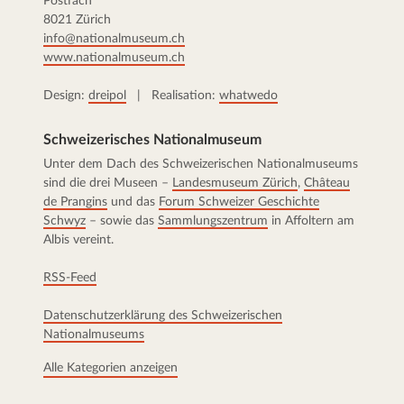
Postfach
8021 Zürich
info@nationalmuseum.ch
www.nationalmuseum.ch
Design:
dreipol
| Realisation:
whatwedo
Schweizerisches Nationalmuseum
Unter dem Dach des Schweizerischen Nationalmuseums
sind die drei Museen –
Landesmuseum Zürich
,
Château
de Prangins
und das
Forum Schweizer Geschichte
Schwyz
– sowie das
Sammlungszentrum
in Affoltern am
Albis vereint.
RSS-Feed
Datenschutzerklärung des Schweizerischen
Nationalmuseums
Alle Kategorien anzeigen