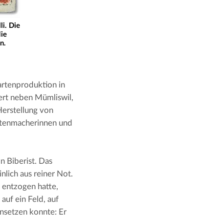
li. Die
die
n.
kartenproduktion in 
ert neben Mümliswil, 
erstellung von 
rtenmacherinnen und 
 Biberist. Das 
lich aus reiner Not. 
entzogen hatte, 
uf ein Feld, auf 
nsetzen konnte: Er 