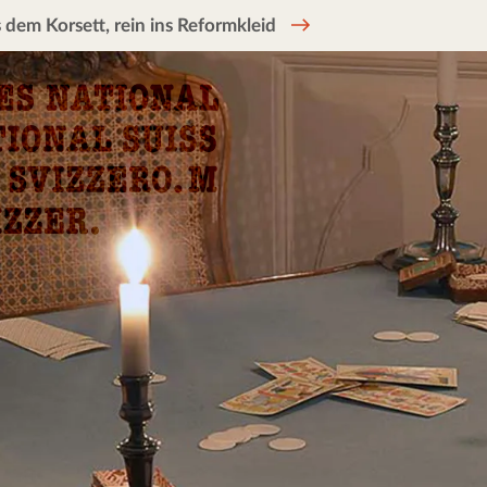
 dem Korsett, rein ins Reformkleid