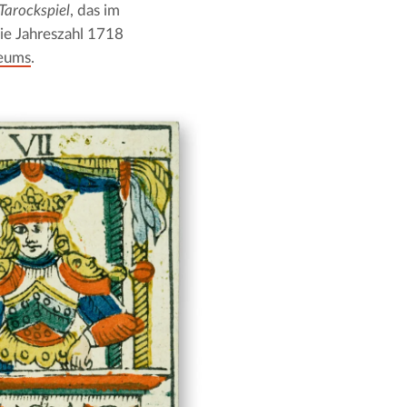
Tarockspiel
, das im 
ie Jahreszahl 1718 
seums
.