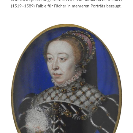
«Hoheitszepter» fungierten. So ist etwa Katharina de Medicis 
(1519–1589) Faible für Fächer in mehreren Porträts bezeugt.