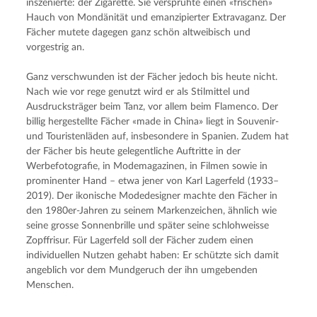
inszenierte: der Zigarette. Sie versprühte einen «frischen» 
Hauch von Mondänität und emanzipierter Extravaganz. Der 
Fächer mutete dagegen ganz schön altweibisch und 
vorgestrig an.
Ganz verschwunden ist der Fächer jedoch bis heute nicht. 
Nach wie vor rege genutzt wird er als Stilmittel und 
Ausdrucksträger beim Tanz, vor allem beim Flamenco. Der 
billig hergestellte Fächer «made in China» liegt in Souvenir- 
und Touristenläden auf, insbesondere in Spanien. Zudem hat 
der Fächer bis heute gelegentliche Auftritte in der 
Werbefotografie, in Modemagazinen, in Filmen sowie in 
prominenter Hand – etwa jener von Karl Lagerfeld (1933–
2019). Der ikonische Modedesigner machte den Fächer in 
den 1980er-Jahren zu seinem Markenzeichen, ähnlich wie 
seine grosse Sonnenbrille und später seine schlohweisse 
Zopffrisur. Für Lagerfeld soll der Fächer zudem einen 
individuellen Nutzen gehabt haben: Er schützte sich damit 
angeblich vor dem Mundgeruch der ihn umgebenden 
Menschen.