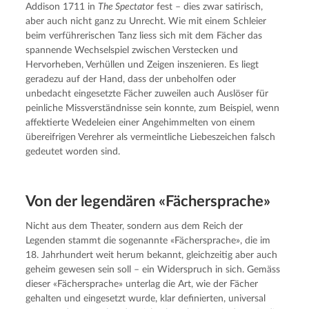
Addison 1711 in 
The Spectator
 fest – dies zwar satirisch, 
aber auch nicht ganz zu Unrecht. Wie mit einem Schleier 
beim verführerischen Tanz liess sich mit dem Fächer das 
spannende Wechselspiel zwischen Verstecken und 
Hervorheben, Verhüllen und Zeigen inszenieren. Es liegt 
geradezu auf der Hand, dass der unbeholfen oder 
unbedacht eingesetzte Fächer zuweilen auch Auslöser für 
peinliche Missverständnisse sein konnte, zum Beispiel, wenn 
affektierte Wedeleien einer Angehimmelten von einem 
übereifrigen Verehrer als vermeintliche Liebeszeichen falsch 
gedeutet worden sind.
Von der legendä­ren «Fächer­spra­che»
Nicht aus dem Theater, sondern aus dem Reich der 
Legenden stammt die sogenannte «Fächersprache», die im 
18. Jahrhundert weit herum bekannt, gleichzeitig aber auch 
geheim gewesen sein soll – ein Widerspruch in sich. Gemäss 
dieser «Fächersprache» unterlag die Art, wie der Fächer 
gehalten und eingesetzt wurde, klar definierten, universal 