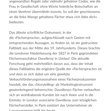
angewandten Regeln oder vielmehr geheimer Codes, wie die 
Frau in Gesellschaft ohne Worte heimliche Botschaften an 
einen Verehrer übermitteln konnte. So soll der geschlossene, 
an die linke Wange gehaltene Fächer etwa «Ich liebe dich» 
bedeuten.
Das älteste schriftliche Dokument, in der 
die «Fächersprache», aufgeschlüsselt nach Gesten mit 
entsprechenden Aussagen, zu finden ist, ist ein gedrucktes 
Faltblatt aus der Mitte des 19. Jahrhunderts. Dieses brachte 
die Londoner Niederlassung der 1827 in Paris gegründeten 
Fächermanufaktur 
Duvelleroy
 in Umlauf. Die aktuelle 
Forschung geht mehrheitlich davon aus, dass der Inhalt 
dieses Faltblattes die originäre Quelle der «Fächersprache» ist 
und dass es sich dabei um eine gewitzte 
Verkaufsförderungsmassnahme eines Fächerproduzenten 
handelt, der das «Storytelling» als Marketinginstrument 
gewinnbringend beherrschte: 
Duvelleroys
 Fächer verkauften 
sich an wohlhabende Kunden bis nach Asien und in die 
Emirate. In London avancierte 
Duvelleroy
 zum königlichen 
Fächerhersteller. In Paris existiert das Unternehmen als 
Luxuswarengeschäft bis heute.