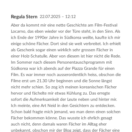
Regula Stern
22.07.2025 – 12:12
Kommentar senden
Abbrechen
Aber da kommt mir eine nette Geschichte am Film-Festival
Locarno, das eben wieder vor der Türe steht, in den Sinn. Als
ich Ende der 1990er Jahre in Südkorea weilte, kaufte ich mir
einige schöne Fächer. Dort sind sie weit verbreitet. Ich erhielt
als Geschenk sogar einen wirklich sehr grossen Fächer in
einer Holz-Schatulle. Aber von diesem ist hier nicht die Rede.
Im Sommer nach diesem Personentauschprogramm mit
Südkorea war ich abends auf der Piazza Grande für einen
Film. Es war immer noch ausserordentlich heiss, obschon die
Filme erst um 21.30 Uhr beginnen und die Sonne längst
nicht mehr schien. So zog ich meinen koreanischen Fächer
hervor und fächelte mir etwas Kühlung zu. Das erregte
sofort die Aufmerksamkeit der Leute neben und hinter mir.
Ich meinte, eine Art Neid in den Gesichtern zu entdecken.
Schon bald fragte mich jemand, wo man denn einen solchen
Fächer bekommen könne. Das wusste ich ehrlich gesagt
auch nicht, denn damals waren Fächer im Alltag eher
unbekannt, obschon mir der Blog zeigt, dass der Fächer eine