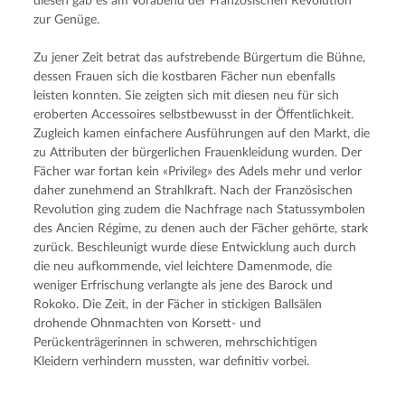
diesen gab es am Vorabend der Französischen Revolution 
zur Genüge.
Zu jener Zeit betrat das aufstrebende Bürgertum die Bühne, 
dessen Frauen sich die kostbaren Fächer nun ebenfalls 
leisten konnten. Sie zeigten sich mit diesen neu für sich 
eroberten Accessoires selbstbewusst in der Öffentlichkeit. 
Zugleich kamen einfachere Ausführungen auf den Markt, die 
zu Attributen der bürgerlichen Frauenkleidung wurden. Der 
Fächer war fortan kein «Privileg» des Adels mehr und verlor 
daher zunehmend an Strahlkraft. Nach der Französischen 
Revolution ging zudem die Nachfrage nach Statussymbolen 
des Ancien Régime, zu denen auch der Fächer gehörte, stark 
zurück. Beschleunigt wurde diese Entwicklung auch durch 
die neu aufkommende, viel leichtere Damenmode, die 
weniger Erfrischung verlangte als jene des Barock und 
Rokoko. Die Zeit, in der Fächer in stickigen Ballsälen 
drohende Ohnmachten von Korsett- und 
Perückenträgerinnen in schweren, mehrschichtigen 
Kleidern verhindern mussten, war definitiv vorbei.