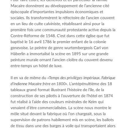
Pour faire court, les Genevois et en particulier la famille 
Macaire donnèrent au développement de l’ancienne cité 
épiscopale d’importantes impulsions économiques et 
sociales. Ils transformèrent le réfectoire de l’ancien couvent 
en un lieu de culte calviniste, rétablissant ainsi pour la 
première fois une communauté protestante active depuis la 
Contre-Réforme de 1548. C’est dans cette église que fut 
baptisé le 16 avril 1786 le premier enfant de la colonie 
genevoise. Le peintre de genre wurtembergeois Carl von 
Häberlin a immortalisé la scène en 1895 sur une grande 
peinture murale ornant l’ancien cloître du couvent devenu 
entre-temps un hôtel de luxe.
Il en va de même du 
«Temps des privilèges impériaux. Fabrique 
d’Indienne Macaire frère en 1800»
. L’antépénultième des 18 
tableaux grand format illustrant l’histoire de l’île, de la 
construction de ses pilotis à l’ouverture de l’hôtel en 1874 
fut réalisé à l’aide des couleurs minérales de Keim qui 
venaient d’être commercialisées. La scène nous montre le 
môle situé devant la fabrique où l’on chargeait, sous la 
supervision de patrons habilement mis en scène, les ballots 
de tissu dans une des barges à voile qui transportaient alors 