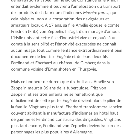
de navigation à vapeur sur le lac de Constance et le Rhin. Il 
entendait évidemment œuvrer à l’amélioration du transport 
des produits de la fabrique d’indiennes 
Macaire frères
, que 
cela plaise ou non à la corporation des navigateurs et 
armateurs locaux. À 17 ans, sa fille Amélie épouse le comte 
Friedrich (Fritz) von Zeppelin. Il s’agit d’un mariage d’amour. 
L’idylle unissant cette fille d’industriel vive et enjouée à un 
comte à la sensibilité et l’émotivité exacerbées ne connaît 
aucun nuage, tout comme l’enfance extraordinairement bien 
documentée de leur fille Eugénie et de leurs deux fils 
Ferdinand et Eberhard au château de Girsberg dans la 
commune voisine d’Emmishofen en Thurgovie.
Mais ce bonheur ne durera que dix-huit ans. Amélie von 
Zeppelin meurt à 36 ans de la tuberculose. Fritz von 
Zeppelin et ses trois enfants ne se remettront que 
difficilement de cette perte. Eugénie devient alors le pilier de 
la famille. Vingt ans plus tard, Eberhard transformera l’ancien 
couvent abritant la manufacture d’indiennes en hôtel haut 
de gamme et Ferdinand construira des 
dirigeables
. Vingt ans 
plus tard encore, Ferdinand von Zeppelin deviendra l’un des 
personnages les plus populaires d’Allemagne.