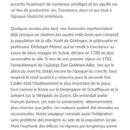
accorda finalement de nombreux privilèges et les aiguilla sur 
un lieu de production sûr: Constance, dans ce qui était à 
l’époque l’Autriche antérieure.
Quelques années plus tard, «les Genevois» représentaient 
déjà presque un dixième des quatre mille âmes que comptait 
la population de la ville. Natif de Göttingen, le philosophe et 
professeur Christoph Meiner, qui se rendit à Constance au 
cours de deux voyages en Suisse, déclare en 1788 ne plus 
reconnaître la ville. Si lors de son premier séjour en 1782, 
l’ameublement de l’auberge 
Zum Goldenen Adler
, sise sur la 
place du marché, datait encore de l’époque du concile, tout 
respirait le neuf quand il y retourna pour la seconde fois. 
L’
Adler
 était l’établissement le plus important de la place, 
tout comme le 
Krone
 sur la
 Vordergasse
 de Schaffhouse et le 
Schwert
 sur la 
Weinplatz
 de Zurich. On entendait parler 
français partout. Les rues lui paraissaient: «étonnamment 
plus vivantes que jadis». Les maisons avaient été rénovées ou 
reconstruites. Notre voyageur constate aussi l’intégration 
sans problème des immigrés au sein de la population locale. 
Mais l’euphorie des débuts ne régnera pas longtemps parmi 