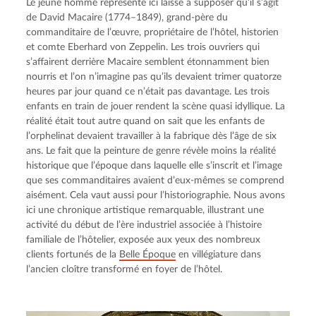
Le jeune homme représenté ici laisse à supposer qu’il s’agit 
de David Macaire (1774–1849), grand-père du 
commanditaire de l’œuvre, propriétaire de l’hôtel, historien 
et comte Eberhard von Zeppelin. Les trois ouvriers qui 
s’affairent derrière Macaire semblent étonnamment bien 
nourris et l’on n’imagine pas qu’ils devaient trimer quatorze 
heures par jour quand ce n’était pas davantage. Les trois 
enfants en train de jouer rendent la scène quasi idyllique. La 
réalité était tout autre quand on sait que les enfants de 
l’orphelinat devaient travailler à la fabrique dès l’âge de six 
ans. Le fait que la peinture de genre révèle moins la réalité 
historique que l’époque dans laquelle elle s’inscrit et l’image 
que ses commanditaires avaient d’eux-mêmes se comprend 
aisément. Cela vaut aussi pour l’historiographie. Nous avons 
ici une chronique artistique remarquable, illustrant une 
activité du début de l’ère industriel associée à l’histoire 
familiale de l’hôtelier, exposée aux yeux des nombreux 
clients fortunés de la 
Belle Époque
 en villégiature dans 
l’ancien cloître transformé en foyer de l’hôtel.