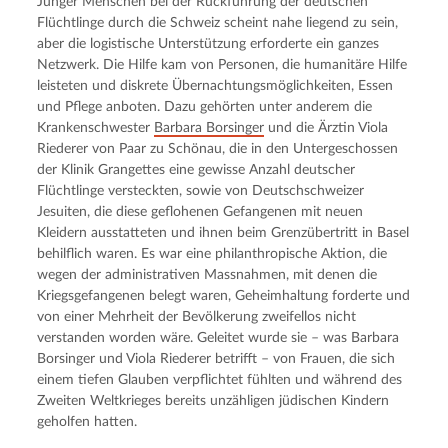
Junger Menschen bei der Rückführung der deutschen
Flüchtlinge durch die Schweiz scheint nahe liegend zu sein,
aber die logistische Unterstützung erforderte ein ganzes
Netzwerk. Die Hilfe kam von Personen, die humanitäre Hilfe
leisteten und diskrete Übernachtungsmöglichkeiten, Essen
und Pflege anboten. Dazu gehörten unter anderem die
Krankenschwester
Barbara Borsinger
und die Ärztin Viola
Riederer von Paar zu Schönau, die in den Untergeschossen
der Klinik Grangettes eine gewisse Anzahl deutscher
Flüchtlinge versteckten, sowie von Deutschschweizer
Jesuiten, die diese geflohenen Gefangenen mit neuen
Kleidern ausstatteten und ihnen beim Grenzübertritt in Basel
behilflich waren. Es war eine philanthropische Aktion, die
wegen der administrativen Massnahmen, mit denen die
Kriegsgefangenen belegt waren, Geheimhaltung forderte und
von einer Mehrheit der Bevölkerung zweifellos nicht
verstanden worden wäre. Geleitet wurde sie – was Barbara
Borsinger und Viola Riederer betrifft – von Frauen, die sich
einem tiefen Glauben verpflichtet fühlten und während des
Zweiten Weltkrieges bereits unzähligen jüdischen Kindern
geholfen hatten.