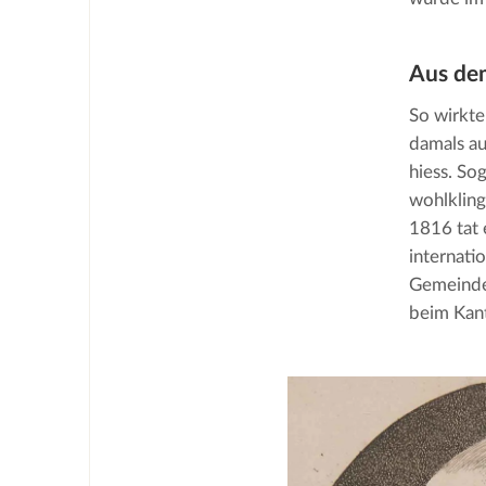
Aus dem
So wirkte
damals au
hiess. So
wohlkling
1816 tat 
internatio
Gemeinde
beim Kant