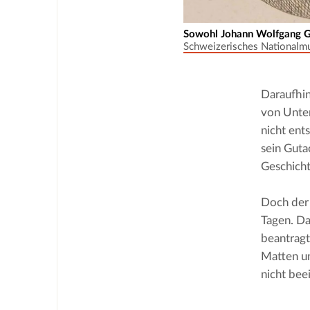
Sowohl Johann Wolfgang G
Schweizerisches National
Daraufhin
von Unter
nicht ent
sein Gutac
Geschicht
Doch der 
Tagen. Da
beantrag
Matten un
nicht be