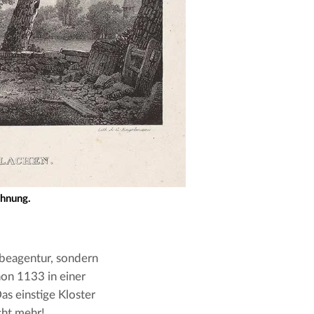
chnung.
beagentur, sondern 
hon 1133 in einer 
s einstige Kloster 
cht mehr!