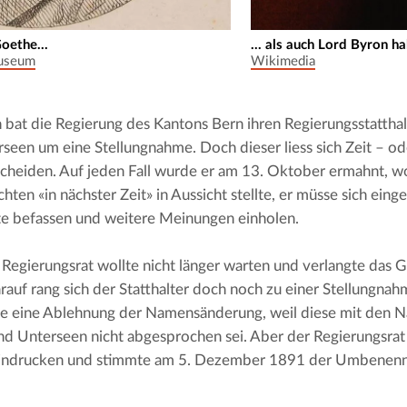
oethe...
... als auch Lord Byron h
museum
Wikimedia
 bat die Regierung des Kantons Bern ihren Regierungsstatthal
seen um eine Stellungnahme. Doch dieser liess sich Zeit – ode
scheiden. Auf jeden Fall wurde er am 13. Oktober ermahnt, wor
hten «in nächster Zeit» in Aussicht stellte, er müsse sich eing
e befassen und weitere Meinungen einholen.
Regierungsrat wollte nicht länger warten und verlangte das Gu
rauf rang sich der Statthalter doch noch zu einer Stellungnahm
te eine Ablehnung der Namensänderung, weil diese mit den 
d Unterseen nicht abgesprochen sei. Aber der Regierungsrat l
eindrucken und stimmte am 5. Dezember 1891 der Umbenenn