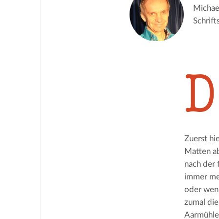
Michae
Schrift
D
Zuerst hi
Matten a
nach der 
immer me
oder wen
zumal die
Aarmühle 