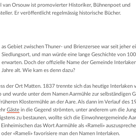
l van Orsouw ist promovierter Historiker, Bühnenpoet und
steller. Er veröffentlicht regelmässig historische Bücher.
as Gebiet zwischen Thuner- und Brienzersee war seit jeher ei
Siedlungsort, und man würde eine lange Geschichte von 100
erwarten. Doch der offizielle Name der Gemeinde Interlaken 
Jahre alt. Wie kam es denn dazu?
ess der Ort Matten. 1837 trennte sich das heutige Interlaken
b und wurde unter dem Namen Aarmühle zur selbständigen G
früheren Klostermühle an der Aare. Als dann im Verlauf des 19
hr 
Gäste
 in die Gegend strömten, unter anderem um die Jungf
igstens zu bestaunen, wollte sich die Einwohnergemeinde A
 Einheimischen das Wort Aarmühle als «Rameli» auszusprechen 
oder «Rameli» favorisiere man den Namen Interlaken.