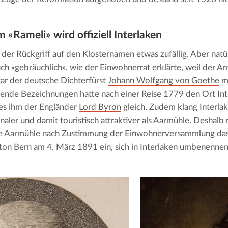
 «Rameli» wird offiziell Interlaken
 der Rückgriff auf den Klosternamen etwas zufällig. Aber natürl
ch «gebräuchlich», wie der Einwohnerrat erklärte, weil der Am
gar der deutsche Dichterfürst 
Johann Wolfgang von Goethe
 m
ende Bezeichnungen hatte nach einer Reise 1779 den Ort Inte
es ihm der Engländer 
Lord Byron
 gleich. Zudem klang Interlake
naler und damit touristisch attraktiver als Aarmühle. Deshalb r
 Aarmühle nach Zustimmung der Einwohnerversammlung das o
on Bern am 4. März 1891 ein, sich in Interlaken umbenennen