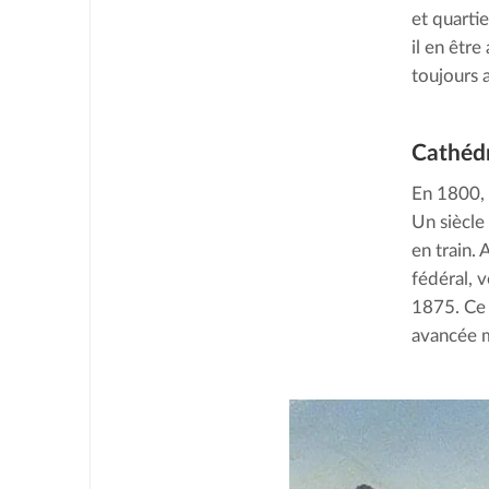
et quartie
il en êtr
toujours 
Cathédr
En 1800, 
Un siècle
en train.
fédéral, 
1875. Ce
avancée m