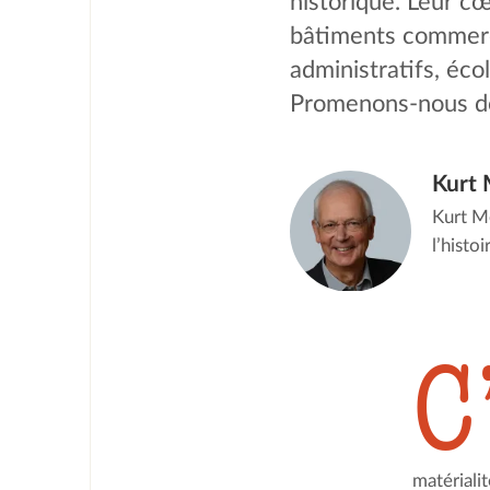
historique. Leur 
bâtiments commerci
administratifs, écol
Promenons-nous do
Kurt
Kurt Me
l’histo
C
matériali