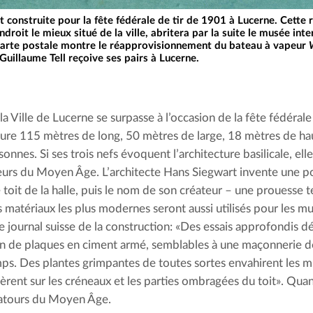
t construite pour la fête fédérale de tir de 1901 à Lucerne. Cette
droit le mieux situé de la ville, abritera par la suite le musée inte
arte postale montre le réapprovisionnement du bateau à vapeur
Guillaume Tell reçoive ses pairs à Lucerne.
a Ville de Lucerne se surpasse à l’occasion de la fête fédérale d
ure 115 mètres de long, 50 mètres de large, 18 mètres de haut 
nnes. Si ses trois nefs évoquent l’architecture basilicale, elle
eurs du Moyen Âge. L’architecte Hans Siegwart invente une po
e toit de la halle, puis le nom de son créateur – une prouesse 
s matériaux les plus modernes seront aussi utilisés pour les mu
le journal suisse de la construction: «Des essais approfondis d
on de plaques en ciment armé, semblables à une maçonnerie de 
mps. Des plantes grimpantes de toutes sortes envahirent les m
rent sur les créneaux et les parties ombragées du toit». Quan
 atours du Moyen Âge.