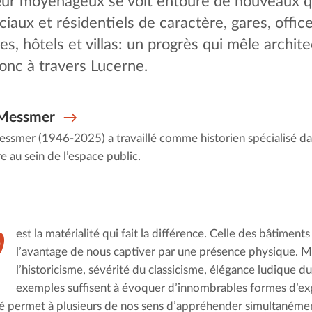
cœur moyenâgeux se voit entouré de nouveaux 
aux et résidentiels de caractère, gares, offic
es, hôtels et villas: un progrès qui mêle archite
nc à travers Lucerne.
 Messmer
ssmer (1946-2025) a travaillé comme historien spécialisé d
ire au sein de l’espace public.
’
est la matérialité qui fait la différence. Celle des bâtiments 
l’avantage de nous captiver par une présence physique. M
l’historicisme, sévérité du classicisme, élégance ludique d
exemples suffisent à évoquer d’innombrables formes d’exp
té permet à plusieurs de nos sens d’appréhender simultanémen