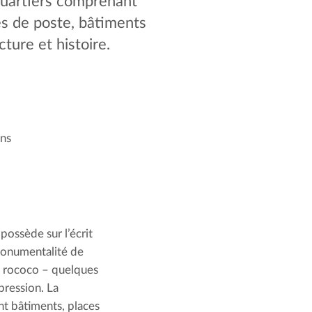
quartiers comprenant
es de poste, bâtiments
cture et histoire.
ans
possède sur l’écrit 
onumentalité de 
u rococo – quelques 
ression. La 
t bâtiments, places 