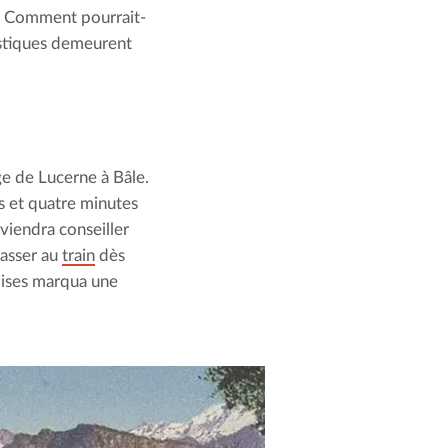
té. Comment pourrait-
istiques demeurent 
ge de Lucerne à Bâle. 
 et quatre minutes 
iendra conseiller 
asser au 
train
 dès 
ises marqua une 