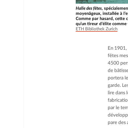
Halle des fêtes
, spécialemen
moyenâgeux, installée à l’en
Comme par hasard, cette c
qu’un tireur d’élite comme 
ETH Bibliothek Zurich
En 1901, l
fêtes mes
4500 perso
de bâtiss
portera l
garde. Le
lire dans 
fabricati
par le te
développè
pare des