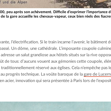
00, peu après son achèvement. Difficile d’exprimer l’importance d
 de la gare accueille les chevaux-vapeur, ceux bien réels des fiacr
ante, l’électrification. Si le train incarne l’avenir, le bâtiment 
 passé. Un dôme, une cathédrale. L’imposante coupole culmine
adresse un salut grandiose aux hôtels situés sur la rive opposée
ût de tous: d’aucuns vouent aux gémonies cette coupole, 
élém
é
 traditionnellement réservé aux églises. Cela n’empêche pas le 
er au progrès technique. La voûte baroque de la 
gare de Lucer
n acier, innovation qui sera présentée à Paris lors de l’exposit