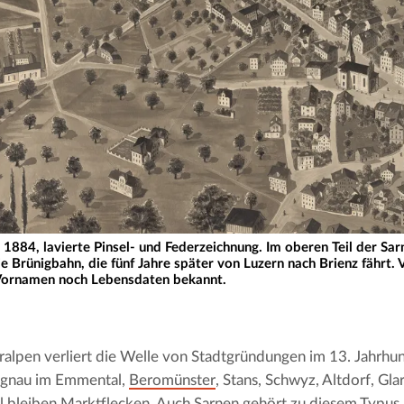
 1884, lavierte Pinsel- und Federzeichnung. Im oberen Teil der Sar
die Brünigbahn, die fünf Jahre später von Luzern nach Brienz fährt
 Vornamen noch Lebensdaten bekannt.
ralpen verliert die Welle von Stadtgründungen im 13. Jahrhun
ngnau im Emmental, 
Beromünster
, Stans, Schwyz, Altdorf, Glar
 bleiben Marktflecken. Auch Sarnen gehört zu diesem Typus. E