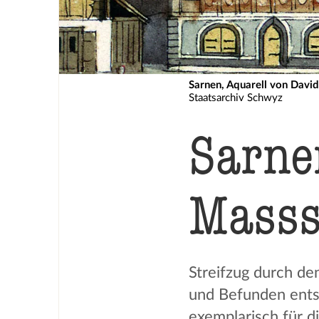
Sarnen, Aquarell von David
Staatsarchiv Schwyz
Sarnen
Masss
Streifzug durch d
und Befunden entst
exemplarisch für d