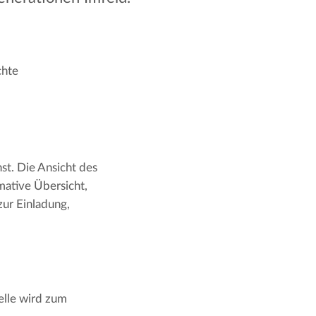
chte
t. Die Ansicht des 
mative Übersicht, 
zur Einladung, 
lle wird zum 