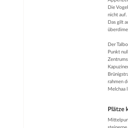
Die Vogel
nicht auf
Das gilt 
überdimen
Der Talbo
Punkt nul
Zentrumsf
Kapuziner
Brünigstr
rahmen de
Melchaa l
Plätze 
Mittelpun
steinerne