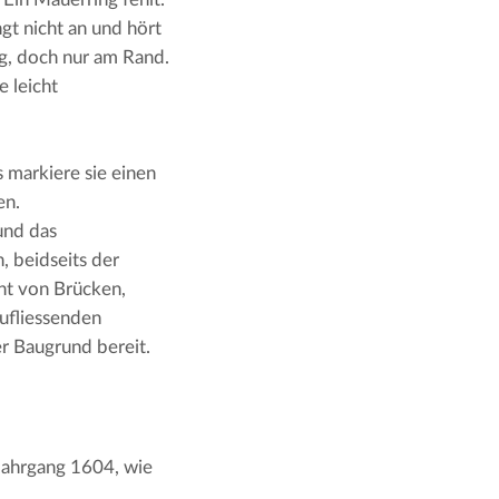
t nicht an und hört 
g, doch nur am Rand. 
 leicht 
 markiere sie einen 
n. 
nd das 
 beidseits der 
nt von Brücken, 
ufliessenden 
er Baugrund bereit.
Jahrgang 1604, wie 