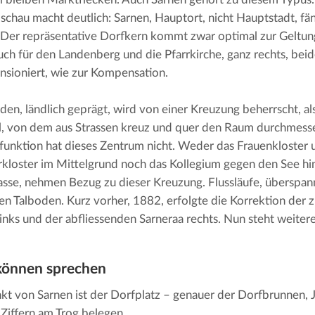
schau macht deutlich: Sarnen, Hauptort, nicht Hauptstadt, fäng
. Der repräsentative Dorfkern kommt zwar optimal zur Geltun
auch für den Landenberg und die Pfarrkirche, ganz rechts, beide
sioniert, wie zur Kompensation.
den, ländlich geprägt, wird von einer Kreuzung beherrscht, als
l, von dem aus Strassen kreuz und quer den Raum durchmesse
unktion hat dieses Zentrum nicht. Weder das Frauenkloster u
kloster im Mittelgrund noch das Kollegium gegen den See hin,
asse, nehmen Bezug zu dieser Kreuzung. Flussläufe, überspan
n Talboden. Kurz vorher, 1882, erfolgte die Korrektion der z
inks und der abfliessenden Sarneraa rechts. Nun steht weiter
können sprechen
kt von Sarnen ist der Dorfplatz – genauer der Dorfbrunnen, 
 Ziffern am Trog belegen.