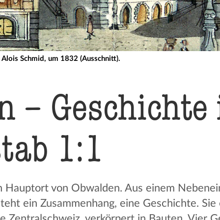
 Alois Schmid, um 1832 (Ausschnitt).
 – Geschich­te
tab 1:1
en Hauptort von Obwalden. Aus einem Nebenei
eht ein Zusammenhang, eine Geschichte. Sie e
ie Zentralschweiz, verkörpert in Bauten. Vier 